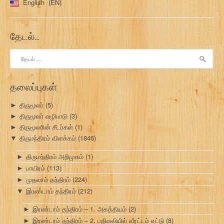
English
EN
தேடல்…
இதற்காகத்
தேடு:
தலைப்புகள்
திருமூலர்
(5)
►
திருமூலர் வழிபாடு
(3)
►
திருமூலரின் சீடர்கள்
(1)
►
திருமந்திரம் விளக்கம்
(1846)
▼
திருமந்திரம் அறிமுகம்
(1)
►
பாயிரம்
(113)
►
முதலாம் தந்திரம்
(224)
►
இரண்டாம் தந்திரம்
(212)
▼
இரண்டாம் தந்திரம் – 1. அகத்தியம்
(2)
►
இரண்டாம் தந்திரம் – 2. பதிவலியில் வீரட்டம் எட்டு
(8)
►