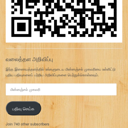
வலைத்தள அறிவிப்பு
இந்த இணையத்தளத்தில் உங்களுடைய மின்னஞ்சல் முகவரியை உள்ளிட்டு
புதிய பதிவுகளைப் பற்றிய அறிவிப்புகளை பெற்றுக்கொள்ளவும்.
மி
ன்
ன
ஞ்
பதிவு செய்க
ச
ல்
மு
Join 740 other subscribers
க