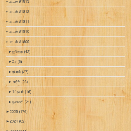
பாடல் #1813
பாடல் #1812
பாடல் #1811
பாடல் #1810
பாடல் #1809
►
ஜூலை
(42)
►
மே
(6)
►
ஏப்ரல்
(27)
►
மார்ச்
(23)
►
பிப்ரவரி
(16)
►
ஜனவரி
(21)
►
2025
(176)
►
2024
(62)
►
2023
(144)