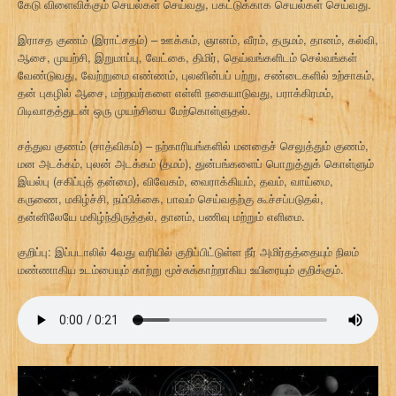
கேடு விளைவிக்கும் செயல்கள் செய்வது, பகட்டுக்காக செயல்கள் செய்வது.
இராசத குணம் (இராட்சதம்) – ஊக்கம், ஞானம், வீரம், தருமம், தானம், கல்வி,
ஆசை, முயற்சி, இறுமாப்பு, வேட்கை, திமிர், தெய்வங்களிடம் செல்வங்கள்
வேண்டுவது, வேற்றுமை எண்ணம், புலனின்பப் பற்று, சண்டைகளில் உற்சாகம்,
தன் புகழில் ஆசை, மற்றவர்களை எள்ளி நகையாடுவது, பராக்கிரமம்,
பிடிவாதத்துடன் ஒரு முயற்சியை மேற்கொள்ளுதல்.
சத்துவ குணம் (சாத்விகம்) – நற்காரியங்களில் மனதைச் செலுத்தும் குணம்,
மன அடக்கம், புலன் அடக்கம் (தமம்), துன்பங்களைப் பொறுத்துக் கொள்ளும்
இயல்பு (சகிப்புத் தன்மை), விவேகம், வைராக்கியம், தவம், வாய்மை,
கருணை, மகிழ்ச்சி, நம்பிக்கை, பாவம் செய்வதற்கு கூச்சப்படுதல்,
தன்னிலேயே மகிழ்ந்திருத்தல், தானம், பணிவு மற்றும் எளிமை.
குறிப்பு: இப்படாலில் 4வது வரியில் குறிப்பிட்டுள்ள நீர் அமிர்தத்தையும் நிலம்
மண்ணாகிய உடம்பையும் காற்று மூச்சுக்காற்றாகிய உயிரையும் குறிக்கும்.