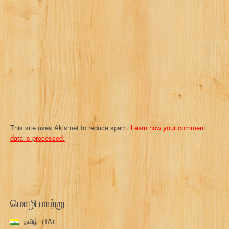
t
i
o
n
This site uses Akismet to reduce spam.
Learn how your comment
data is processed.
மொழி மாற்று
தமிழ்
TA