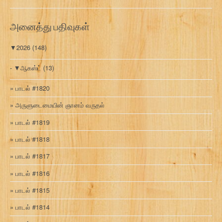
வ
ரி
அனைத்து பதிவுகள்
▼
2026
(148)
▼
ஆகஸ்ட்
(13)
பாடல் #1820
அருளுடைமையின் ஞானம் வருதல்
பாடல் #1819
பாடல் #1818
பாடல் #1817
பாடல் #1816
பாடல் #1815
பாடல் #1814