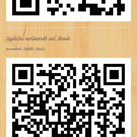
ஆன்மீக கானொளி காட்சிகள்:
சரவணன் அன்பே சிவம்