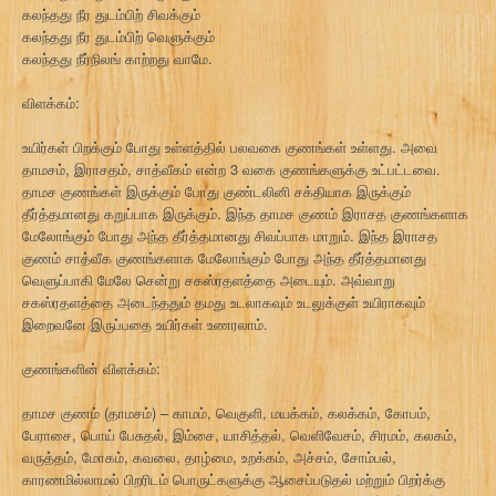
கலந்தது நீர துடம்பிற் சிவக்கும்
கலந்தது நீர துடம்பிற் வெளுக்கும்
கலந்தது நீர்நிலங் காற்றது வாமே.
விளக்கம்:
உயிர்கள் பிறக்கும் போது உள்ளத்தில் பலவகை குணங்கள் உள்ளது. அவை
தாமசம், இராசதம், சாத்வீகம் என்ற 3 வகை குணங்களுக்கு உட்பட்டவை.
தாமச குணங்கள் இருக்கும் போது குண்டலினி சக்தியாக இருக்கும்
தீர்த்தமானது கறுப்பாக இருக்கும். இந்த தாமச குணம் இராசத குணங்களாக
மேலோங்கும் போது அந்த தீர்த்தமானது சிவப்பாக மாறும். இந்த இராசத
குணம் சாத்வீக குணங்களாக மேலோங்கும் போது அந்த தீர்த்தமானது
வெளுப்பாகி மேலே சென்று சகஸ்ரதளத்தை அடையும். அவ்வாறு
சகஸ்ரதளத்தை அடைந்ததும் தமது உடலாகவும் உடலுக்குள் உயிராகவும்
இறைவனே இருப்பதை உயிர்கள் உணரலாம்.
குணங்களின் விளக்கம்:
தாமச குணம் (தாமசம்) – காமம், வெகுளி, மயக்கம், கலக்கம், கோபம்,
பேராசை, பொய் பேசுதல், இம்சை, யாசித்தல், வெளிவேசம், சிரமம், கலகம்,
வருத்தம், மோகம், கவலை, தாழ்மை, உறக்கம், அச்சம், சோம்பல்,
காரணமில்லாமல் பிறரிடம் பொருட்களுக்கு ஆசைப்படுதல் மற்றும் பிறர்க்கு