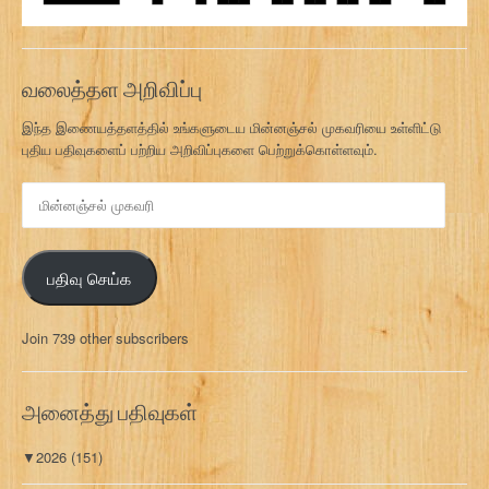
வலைத்தள அறிவிப்பு
இந்த இணையத்தளத்தில் உங்களுடைய மின்னஞ்சல் முகவரியை உள்ளிட்டு
புதிய பதிவுகளைப் பற்றிய அறிவிப்புகளை பெற்றுக்கொள்ளவும்.
மி
ன்
ன
ஞ்
பதிவு செய்க
ச
ல்
மு
Join 739 other subscribers
க
வ
ரி
அனைத்து பதிவுகள்
▼
2026
(151)