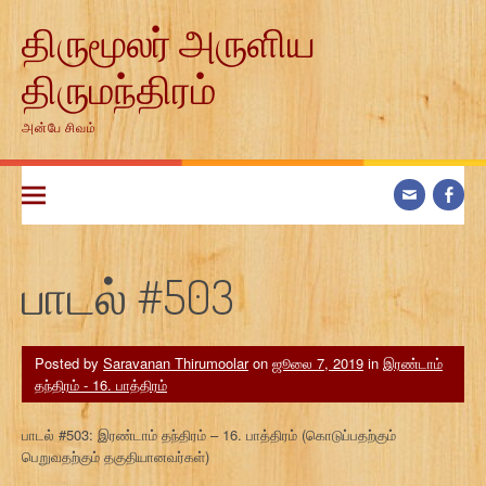
Skip
திருமூலர் அருளிய
to
content
திருமந்திரம்
அன்பே சிவம்
பாடல் #503
Posted by
Saravanan Thirumoolar
on
ஜூலை 7, 2019
in
இரண்டாம்
தந்திரம் - 16. பாத்திரம்
பாடல் #503: இரண்டாம் தந்திரம் – 16. பாத்திரம் (கொடுப்பதற்கும்
பெறுவதற்கும் தகுதியானவர்கள்)