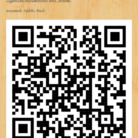
ஆன்மீக கானொளி காட்சிகள்:
சரவணன் அன்பே சிவம்