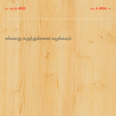
P
←
பாடல் #502
பாடல் #504
→
o
s
t
உங்களது கருத்துக்களை வழங்கவும்
n
a
v
i
g
a
t
i