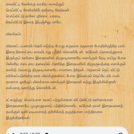
கைவிட்டி லேன்கரு வாகிய காலத்தும்
மெய்விட்டி லேன்விகிர் தன்னடி தேடுவன்
பொய்விட்டு நானே புரிசடை யானடி
நெய்விட்டு இலாத இடிஞ்சிலு மாமே.
விளக்கம்:
வினைப் பயனால் பிறவி எடுத்த போது கருவாக உருவான போதிலிருந்தே யாம்
இறை நினைப்பை கைவிடாது பற்றிக் கொண்டேன். உயிர்கள் அனைத்துமாக
இருக்கும் உண்மை இறைவனின் திருவடிகளையே எனக்குள் தேடி கயிறு போல
பின்னிய சடையை தலையில் அணிந்த இறைவனின் திருஉருவத்தை எனக்குள்
கண்டு அவனது திருவடிகளையே சரணடைந்தேன். அதனால் நெய் விட்டு
எரிக்கப்படுகின்ற உலக விளக்குகளைப் போல இல்லாமல் நெய்யே விடாமல்
தானாக ஒளிரும் விளக்காக எனக்குள் இறைவன் வந்து இருக்கின்றான்
என்பதை உணர்ந்து கொண்டேன்.
உட்கருத்து: பொய்யான உலகப் பற்றுக்களை விட்டுவிட்டு உண்மையான
இறைவனையே முழுவதுமாகப் பற்றிக்கொண்ட உயிர்கள் தான் இறைவனைத்
தமக்குள் ஒளி வடிவமாகத் தரிசிக்கத் தகுதியான பாத்திரமாக
இருக்கிறார்கள்.