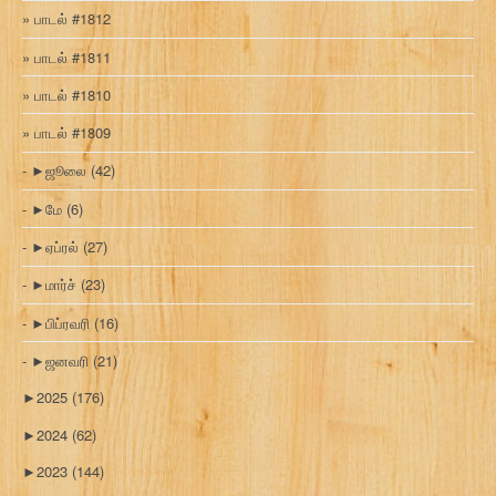
பாடல் #1812
பாடல் #1811
பாடல் #1810
பாடல் #1809
►
ஜூலை
(42)
►
மே
(6)
►
ஏப்ரல்
(27)
►
மார்ச்
(23)
►
பிப்ரவரி
(16)
►
ஜனவரி
(21)
►
2025
(176)
►
2024
(62)
►
2023
(144)