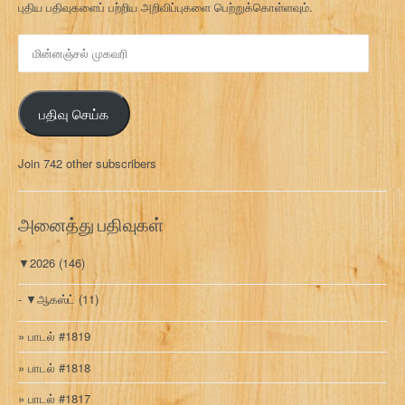
புதிய பதிவுகளைப் பற்றிய அறிவிப்புகளை பெற்றுக்கொள்ளவும்.
மி
ன்
ன
ஞ்
பதிவு செய்க
ச
ல்
மு
Join 742 other subscribers
க
வ
ரி
அனைத்து பதிவுகள்
▼
2026
(146)
▼
ஆகஸ்ட்
(11)
பாடல் #1819
பாடல் #1818
பாடல் #1817