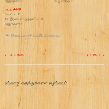
அநுக்கிரகம்"
அநுக்கிரகம்"
பாடல் #446
மே 2, 2019
In "இரண்டாம் தந்திரம் - 13.
அநுக்கிரகம்"
இரண்டாம் தந்திரம் - 13. அநுக்கிரகம்
P
←
பாடல் #449
பாடல் #431
→
o
s
t
உங்களது கருத்துக்களை வழங்கவும்
n
a
v