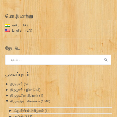
மொழி மாற்று
தமிழ்
TA
English
EN
தேடல்…
இதற்காகத்
தேடு:
தலைப்புகள்
திருமூலர்
(5)
►
திருமூலர் வழிபாடு
(3)
►
திருமூலரின் சீடர்கள்
(1)
►
திருமந்திரம் விளக்கம்
(1846)
▼
திருமந்திரம் அறிமுகம்
(1)
►
பாயிரம்
(113)
►