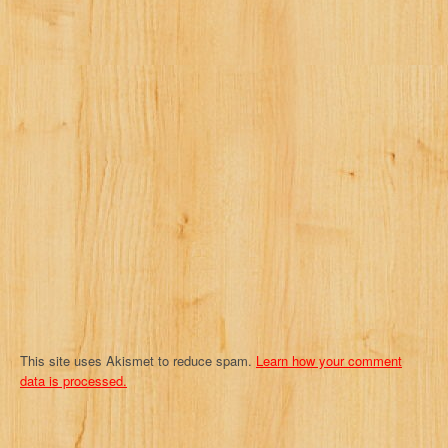
i
g
a
t
i
o
n
This site uses Akismet to reduce spam.
Learn how your comment
data is processed.