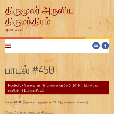
Skip
திருமூலர் அருளிய
to
content
திருமந்திரம்
அன்பே சிவம்
பாடல் #450
Posted by
Saravanan Thirumoolar
on
மே 6, 2019
in
இரண்டாம்
தந்திரம் - 13. அநுக்கிரகம்
பாடல் #450: இரண்டாம் தந்திரம் – 13. அநுக்கிரகம் (அருளல்)
ஆரும் அறியாதவ் வண்டத் திருவுருப்