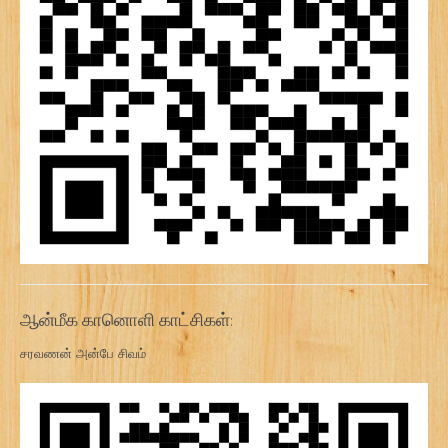
ஆன்மீக கானொளி காட்சிகள்:
சரவணன் அன்பே சிவம்