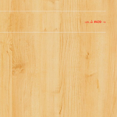
பாடல் #439
→