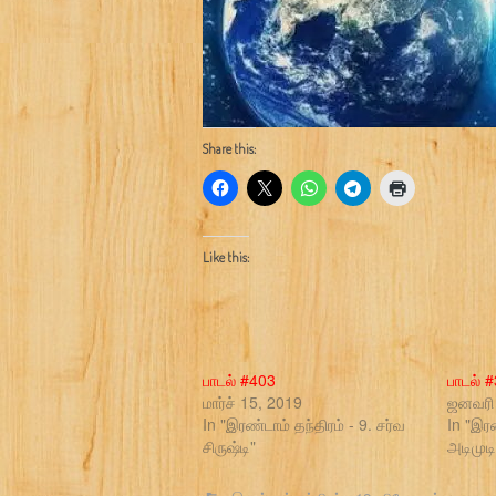
Share this:
Like this:
பாடல் #403
பாடல் 
மார்ச் 15, 2019
ஜனவரி 
In "இரண்டாம் தந்திரம் - 9. சர்வ
In "இரண
சிருஷ்டி"
அடிமுடி