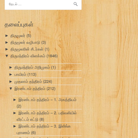
இதற்காகத்
தேடு:
தலைப்புகள்
திருமூலர்
(5)
►
திருமூலர் வழிபாடு
(3)
►
திருமூலரின் சீடர்கள்
(1)
►
திருமந்திரம் விளக்கம்
(1846)
▼
திருமந்திரம் அறிமுகம்
(1)
►
பாயிரம்
(113)
►
முதலாம் தந்திரம்
(224)
►
இரண்டாம் தந்திரம்
(212)
▼
இரண்டாம் தந்திரம் – 1. அகத்தியம்
►
(2)
இரண்டாம் தந்திரம் – 2. பதிவலியில்
►
வீரட்டம் எட்டு
(8)
இரண்டாம் தந்திரம் – 3. இலிங்க
►
புராணம்
(6)