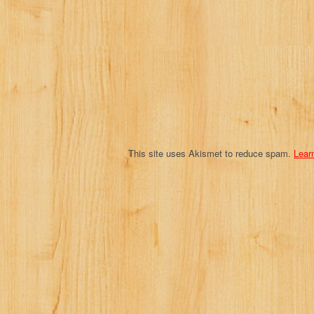
a
t
i
o
n
This site uses Akismet to reduce spam.
Lear