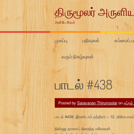
Skip
திருமூலர் அருளிய
to
content
அன்பே சிவம்
முகப்பு
பதிவுகள்
எம்மைப் பற
வரும் நிகழ்வுகள்
பாடல் #438
Posted by
Saravanan Thirumoolar
on
ஏப்ரல்
பாடல் #438: இரண்டாம் தந்திரம் – 12. திரோபாவம
நின்றது தானாய் நிறைந்த மகேசுரன்