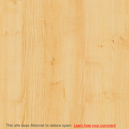
n
a
v
i
g
a
t
i
o
n
This site uses Akismet to reduce spam.
Learn how your comment