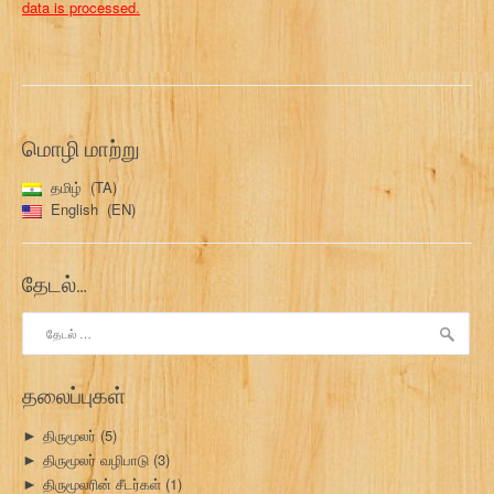
data is processed.
மொழி மாற்று
தமிழ்
TA
English
EN
தேடல்…
இதற்காகத்
தேடு:
தலைப்புகள்
திருமூலர்
(5)
►
திருமூலர் வழிபாடு
(3)
►
திருமூலரின் சீடர்கள்
(1)
►