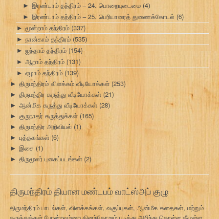
இரண்டாம் தந்திரம் – 24. பொறையுடைமை
(4)
►
இரண்டாம் தந்திரம் – 25. பெரியாரைத் துணைக்கோடல்
(6)
►
மூன்றாம் தந்திரம்
(337)
►
நான்காம் தந்திரம்
(535)
►
ஐந்தாம் தந்திரம்
(154)
►
ஆறாம் தந்திரம்
(131)
►
ஏழாம் தந்திரம்
(139)
►
திருமந்திரம் விளக்கம் வீடியோக்கள்
(253)
►
திருமந்திர கருத்து வீடியோக்கள்
(21)
►
ஆன்மிக கருத்து வீடியோக்கள்
(28)
►
குருநாதர் கருத்துக்கள்
(165)
►
திருமந்திர அறிவியல்
(1)
►
புத்தகங்கள்
(6)
►
இசை
(1)
►
திருமூலர் புகைப்படங்கள்
(2)
►
திருமந்திரம் தியான மண்டபம் வாட்ஸ்அப் குழு:
திருமந்திரம் பாடல்கள், விளக்கங்கள், வகுப்புகள், ஆன்மீக கதைகள், மற்றும்
கருத்துக்கள் போன்றவற்றை தினந்தோறும் படித்து அறிந்து கொள்ள கீழுள்ள