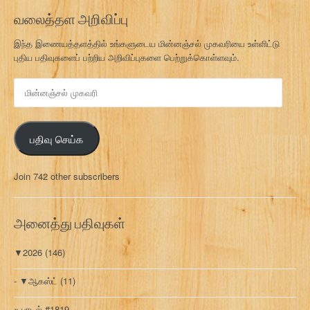
வலைத்தள அறிவிப்பு
இந்த இணையத்தளத்தில் உங்களுடைய மின்னஞ்சல் முகவரியை உள்ளிட்டு
புதிய பதிவுகளைப் பற்றிய அறிவிப்புகளை பெற்றுக்கொள்ளவும்.
மி
ன்
ன
ஞ்
பதிவு செய்க
ச
ல்
மு
Join 742 other subscribers
க
வ
ரி
அனைத்து பதிவுகள்
▼
2026
(146)
▼
ஆகஸ்ட்
(11)
பாடல் #1819