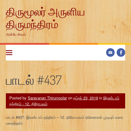
Skip
திருமூலர் அருளிய
to
content
திருமந்திரம்
அன்பே சிவம்
பாடல் #437
Posted by
Saravanan Thirumoolar
on
ஏப்ரல் 23, 2019
in
இரண்டாம்
தந்திரம் - 12. திரோபவம்
பாடல் #437: இரண்டாம் தந்திரம் – 12. திரோபாவம் (வினைகள் முடியும் வரை
மறைத்தல்)