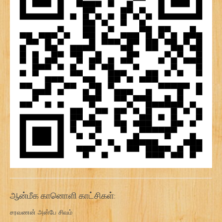
ஆன்மீக கானொளி காட்சிகள்:
சரவணன் அன்பே சிவம்