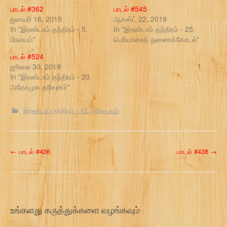
பாடல் #362
பாடல் #545
ஜனவரி 16, 2019
ஆகஸ்ட் 22, 2019
In "இரண்டாம் தந்திரம் - 5.
In "இரண்டாம் தந்திரம் - 25.
பிரளயம்"
பெரியாரைத் துணைக்கோடல்"
பாடல் #524
ஜூலை 30, 2019
In "இரண்டாம் தந்திரம் - 20.
அதோமுக தரிசனம்"
இரண்டாம் தந்திரம் - 12. திரோபவம்
P
←
பாடல் #436
பாடல் #438
→
o
s
t
உங்களது கருத்துக்களை வழங்கவும்