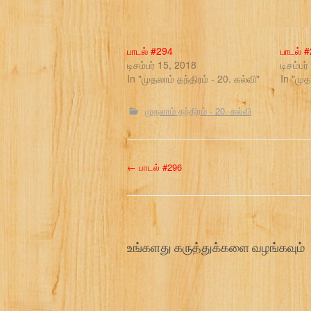
பாடல் #294
பாடல் 
டிசம்பர் 15, 2018
டிசம்பர
In "முதலாம் தந்திரம் - 20. கல்வி"
In "முத
முதலாம் தந்திரம் - 20. கல்வி
P
←
பாடல் #296
o
s
உங்களது கருத்துக்களை வழங்கவும்
t
n