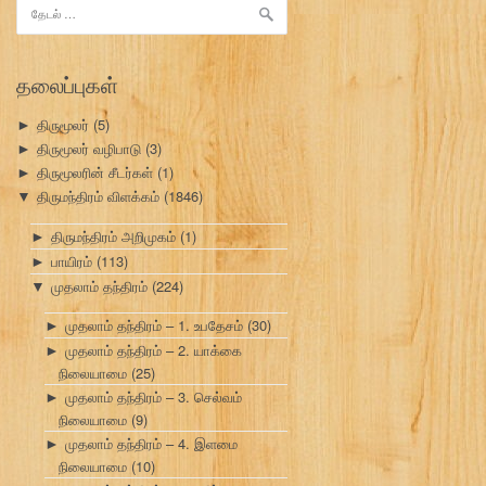
இதற்காகத்
தேடு:
தலைப்புகள்
திருமூலர்
(5)
►
திருமூலர் வழிபாடு
(3)
►
திருமூலரின் சீடர்கள்
(1)
►
திருமந்திரம் விளக்கம்
(1846)
▼
திருமந்திரம் அறிமுகம்
(1)
►
பாயிரம்
(113)
►
முதலாம் தந்திரம்
(224)
▼
முதலாம் தந்திரம் – 1. உபதேசம்
(30)
►
முதலாம் தந்திரம் – 2. யாக்கை
►
நிலையாமை
(25)
முதலாம் தந்திரம் – 3. செல்வம்
►
நிலையாமை
(9)
முதலாம் தந்திரம் – 4. இளமை
►
நிலையாமை
(10)