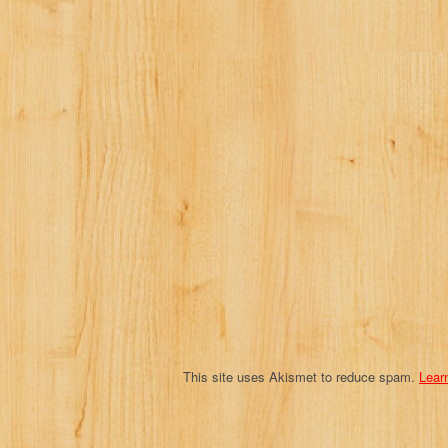
a
v
i
g
a
t
i
o
n
This site uses Akismet to reduce spam.
Lear