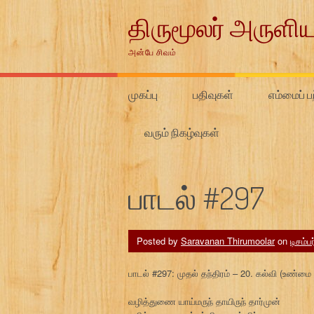
Skip
திருமூலர் அருளிய
to
content
அன்பே சிவம்
முகப்பு
பதிவுகள்
எம்மைப் பற
வரும் நிகழ்வுகள்
பாடல் #297
Posted by
Saravanan Thirumoolar
on
டிசம்ப
பாடல் #297: முதல் தந்திரம் – 20. கல்வி (உண்
வழித்துணை யாய்மருந் தாயிருந் தார்முன்