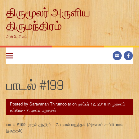
Skip
திருமூலர் அருளிய
to
content
திருமந்திரம்
அன்பே சிவம்
பாடல் #199
Posted by
Saravanan Thirumoolar
on
டிசம்பர் 12, 2018
in
முதலாம்
தந்திரம் - 7. புலால் மறுத்தல்
பாடல் #199: முதல் தந்திரம் – 7. புலால் மறுத்தல் (அசைவம் சாப்பிடாமல்
இருத்தல்)