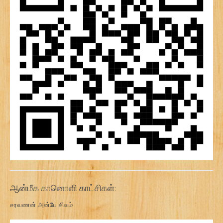
ஆன்மீக கானொளி காட்சிகள்:
சரவணன் அன்பே சிவம்