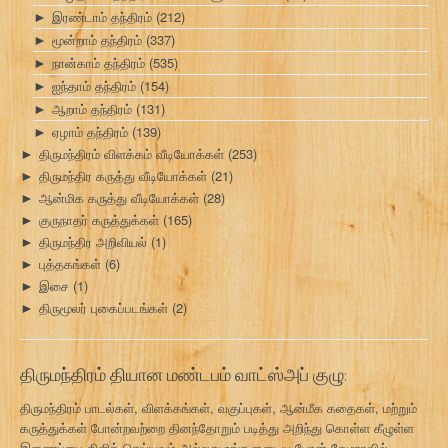
இரண்டாம் தந்திரம்
(212)
►
மூன்றாம் தந்திரம்
(337)
►
நான்காம் தந்திரம்
(535)
►
ஐந்தாம் தந்திரம்
(154)
►
ஆறாம் தந்திரம்
(131)
►
ஏழாம் தந்திரம்
(139)
►
திருமந்திரம் விளக்கம் வீடியோக்கள்
(253)
►
திருமந்திர கருத்து வீடியோக்கள்
(21)
►
ஆன்மிக கருத்து வீடியோக்கள்
(28)
►
குருநாதர் கருத்துக்கள்
(165)
►
திருமந்திர அறிவியல்
(1)
►
புத்தகங்கள்
(6)
►
இசை
(1)
►
திருமூலர் புகைப்படங்கள்
(2)
►
திருமந்திரம் தியான மண்டபம் வாட்ஸ்அப் குழு:
திருமந்திரம் பாடல்கள், விளக்கங்கள், வகுப்புகள், ஆன்மீக கதைகள், மற்றும்
கருத்துக்கள் போன்றவற்றை தினந்தோறும் படித்து அறிந்து கொள்ள கீழுள்ள
இணைப்பை கிளிக் செய்யவும் அல்லது உங்களுடைய போன் கேமராவில்