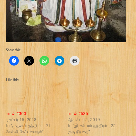
Share this:
Like this:
பாடல் #300
பாடல் #535
டிசம்பர் 15, 2018
ஆகஸ்ட் 12, 2019
In "முதலாம் தந்திரம் - 21.
In "இரண்டாம் தந்திரம் - 22.
கேள்வி கேட்டமைதல்"
குரு நிந்தை"