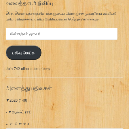
வலைத்தள அறிவிப்பு
இந்த இணையத்தளத்தில் உங்களுடைய மின்னஞ்சல் முகவரியை உள்ளிட்டு
புதிய பதிவுகளைப் பற்றிய அறிவிப்புகளை பெற்றுக்கொள்ளவும்.
மி
ன்
ன
ஞ்
பதிவு செய்க
ச
ல்
மு
Join 742 other subscribers
க
வ
ரி
அனைத்து பதிவுகள்
▼
2026
(146)
▼
ஆகஸ்ட்
(11)
பாடல் #1819