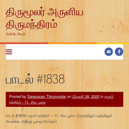
Skip
திருமூலர் அருளிய
to
content
திருமந்திரம்
அன்பே சிவம்
பாடல் #1838
Posted by
Saravanan Thirumoolar
on
பிப்ரவரி 28, 2025
in
ஏழாம்
தந்திரம் - 11. சிவ பூசை
பாடல் #1838: ஏழாம் தந்திரம் – 11. சிவ பூசை (அகத்திலும் புறத்திலும்
சிவத்தை அறிந்து பூஜை செய்தல்)