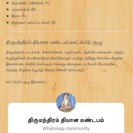
திருமந்திர அறிவியல்
(1)
►
புத்தகங்கள்
(6)
►
இசை
(1)
►
திருமூலர் புகைப்படங்கள்
(2)
►
திருமந்திரம் தியான மண்டபம் வாட்ஸ்அப் குழு:
திருமந்திரம் பாடல்கள், விளக்கங்கள், வகுப்புகள், ஆன்மீக கதைகள், மற்றும்
கருத்துக்கள் போன்றவற்றை தினந்தோறும் படித்து அறிந்து கொள்ள கீழுள்ள
இணைப்பை கிளிக் செய்யவும் அல்லது உங்களுடைய போன் கேமராவில்
அதற்கு கீழுள்ள க்யூஆர் கோடு ஸ்கேன் செய்யவும்:
வாட்ஸ்அப் குழு இணைப்பு