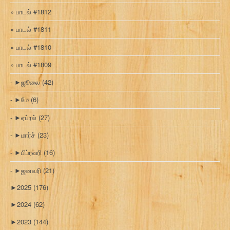
பாடல் #1812
பாடல் #1811
பாடல் #1810
பாடல் #1809
►
ஜூலை
(42)
►
மே
(6)
►
ஏப்ரல்
(27)
►
மார்ச்
(23)
►
பிப்ரவரி
(16)
►
ஜனவரி
(21)
►
2025
(176)
►
2024
(62)
►
2023
(144)