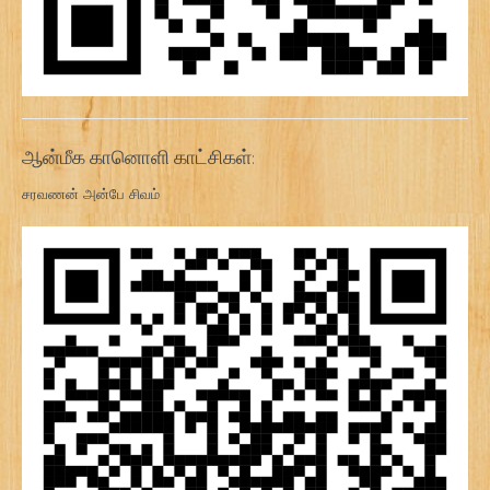
ஆன்மீக கானொளி காட்சிகள்:
சரவணன் அன்பே சிவம்