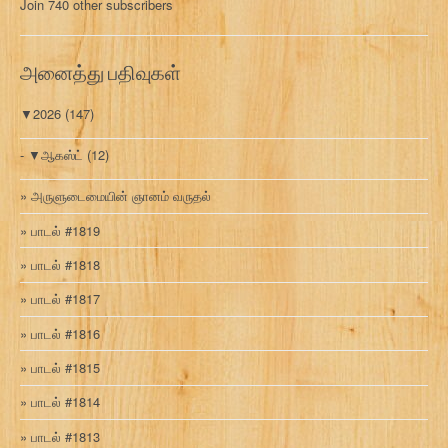
Join 740 other subscribers
க
வ
ரி
அனைத்து பதிவுகள்
▼
2026
(147)
▼
ஆகஸ்ட்
(12)
அருளுடைமையின் ஞானம் வருதல்
பாடல் #1819
பாடல் #1818
பாடல் #1817
பாடல் #1816
பாடல் #1815
பாடல் #1814
பாடல் #1813