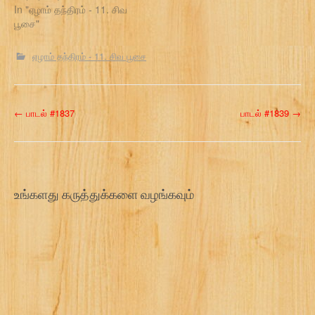
In "ஏழாம் தந்திரம் - 11. சிவ
பூசை"
ஏழாம் தந்திரம் - 11. சிவ பூசை
P
←
பாடல் #1837
பாடல் #1839
→
o
s
t
உங்களது கருத்துக்களை வழங்கவும்
n
a
v
i