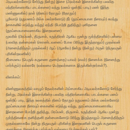
அடியவர்களோடு சேர்ந்து நின்று) இசை (அவர்கள் இசைக்கின்ற பலவித
மந்திரங்களாகிய பாடல்களை) வந்து (மனம் ஒன்றிப் பாடி) மண் (இந்த
மண்ணுலகில்) நாள் (தினம்) தோறும் (தோறும்)
பூவோடு (நறுமணம் மிக்க மலர்களோடு) நீர் (தூய்மையான நீரையும்) சுமந்து
(கைகளில் எடுத்து வந்து) ஏத்தி (போற்றி துதித்து) புனிதனை
(தூய்மையானவனாகிய இறைவனை)
மூவரில் (பிரம்மன், திருமால், உருத்திரன் ஆகிய மூன்று மூர்த்திகளில்) பன்மை
(பலவித தன்மைகள் கொண்டவனைப் போல பிரிந்து இருந்தாலும்) முதல்வன்
(அனைத்திற்கும் முதல்வன்) ஆய் (ஆகவே) நின்று (நின்று) அருள் (திருவருள்
புரிகின்றவனின்)
நீர்மையை (பெருங் கருணை குணத்தை) யாவர் (எவர்) நினைக்க (நினைத்து
பார்க்கும்) வல்லாரே (வல்லமை பெற்றவர்களாக இருக்கின்றார்கள்?).
விளக்கம்:
விண்ணுலகத்தில் வாழும் தேவர்களின் அம்சமாகிய அடியவர்களோடு சேர்ந்து
நின்று, அவர்கள் இசைக்கின்ற பலவித மந்திரங்களாகிய பாடல்களை மனம்
ஒன்றிப் பாடி, இந்த உலகத்தில் தினம் தோறும் நறுமணம் மிக்க மலர்களோடு
தூய்மையான நீரையும் கைகளில் எடுத்து வந்து, தூய்மையானவனாகிய
இறைவனை போற்றி துதித்து, பிரம்மன், திருமால், உருத்திரன் ஆகிய மூன்று
மூர்த்திகளாக தனித்தனி தன்மைகளோடு பிரிந்து இருந்தாலும் அனைத்திற்கும்
முதல்வனாகவே நின்று திருவருள் புரிகின்ற இறைவனின் பெருங் கருணை
குணத்தை நினைத்து பார்க்கும் வல்லமை பெற்றவர்கள் யார்?