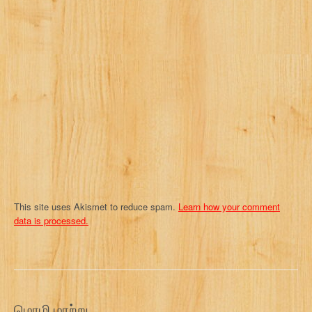
g
a
t
i
o
n
This site uses Akismet to reduce spam.
Learn how your comment
data is processed.
மொழி மாற்று