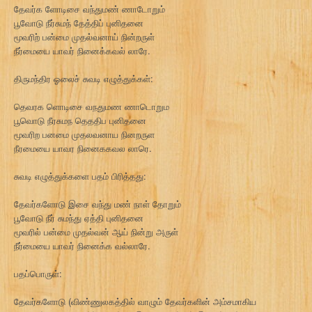
தேவர்க ளோடிசை வந்துமண் ணாடோறும்
பூவோடு நீர்சுமந் தேத்திப் புனிதனை
மூவரிற் பன்மை முதல்வனாய் நின்றருள்
நீர்மையை யாவர் நினைக்கவல் லாரே.
திருமந்திர ஓலைச் சுவடி எழுத்துக்கள்:
தெவரக ளொடிசை வநதுமண ணாடொறும
பூவொடு நீரசுமந தெததிப புனிதனை
மூவரிற பனமை முதலவனாய நினறருள
நீரமையை யாவர நினைககவல லாரெ.
சுவடி எழுத்துக்களை பதம் பிரித்தது:
தேவர்களோடு இசை வந்து மண் நாள் தோறும்
பூவோடு நீர் சுமந்து ஏத்தி புனிதனை
மூவரில் பன்மை முதல்வன் ஆய் நின்று அருள்
நீர்மையை யாவர் நினைக்க வல்லாரே.
பதப்பொருள்:
தேவர்களோடு (விண்ணுலகத்தில் வாழும் தேவர்களின் அம்சமாகிய