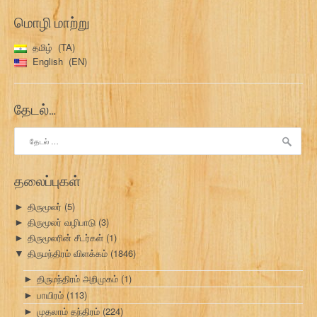
மொழி மாற்று
தமிழ்
TA
English
EN
தேடல்…
இதற்காகத்
தேடு:
தலைப்புகள்
திருமூலர்
(5)
►
திருமூலர் வழிபாடு
(3)
►
திருமூலரின் சீடர்கள்
(1)
►
திருமந்திரம் விளக்கம்
(1846)
▼
திருமந்திரம் அறிமுகம்
(1)
►
பாயிரம்
(113)
►
முதலாம் தந்திரம்
(224)
►