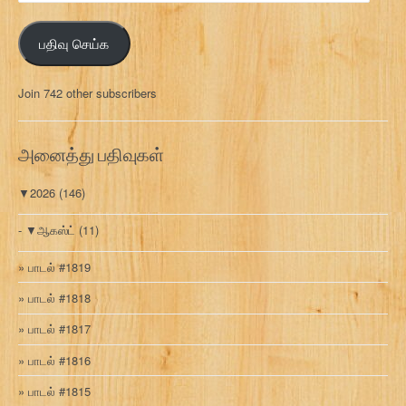
ன
ஞ்
பதிவு செய்க
ச
ல்
மு
Join 742 other subscribers
க
வ
ரி
அனைத்து பதிவுகள்
▼
2026
(146)
▼
ஆகஸ்ட்
(11)
பாடல் #1819
பாடல் #1818
பாடல் #1817
பாடல் #1816
பாடல் #1815