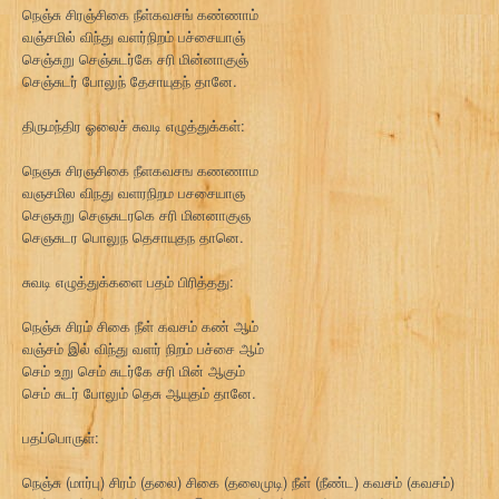
நெஞ்சு சிரஞ்சிகை நீள்கவசங் கண்ணாம்
வஞ்சமில் விந்து வளர்நிறம் பச்சையாஞ்
செஞ்சுறு செஞ்சுடர்கே சரி மின்னாகுஞ்
செஞ்சுடர் போலுந் தேசாயுதந் தானே.
திருமந்திர ஓலைச் சுவடி எழுத்துக்கள்:
நெஞசு சிரஞசிகை நீளகவசங கணணாம
வஞசமில விநது வளரநிறம பசசையாஞ
செஞசுறு செஞசுடரகெ சரி மினனாகுஞ
செஞசுடர பொலுந தெசாயுதந தானெ.
சுவடி எழுத்துக்களை பதம் பிரித்தது:
நெஞ்சு சிரம் சிகை நீள் கவசம் கண் ஆம்
வஞ்சம் இல் விந்து வளர் நிறம் பச்சை ஆம்
செம் உறு செம் சுடர்கே சரி மின் ஆகும்
செம் சுடர் போலும் தெசு ஆயுதம் தானே.
பதப்பொருள்:
நெஞ்சு (மார்பு) சிரம் (தலை) சிகை (தலைமுடி) நீள் (நீண்ட) கவசம் (கவசம்)