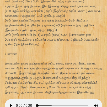
கண் (கண்கள்) ஆம் (ஆகிய இறைவனின் ஐந்து உறுப்புகளாகும்)
வஞ்சம் (இவை ஒரு தீமையும்) இல் (இல்லாத) விந்து (ஒளி உருவமாக) வளர்
(எப்போதும் வளர்ந்து கொண்டே) நிறம் (இருக்கின்ற நிறம்) பச்சை (பசுமையாக
நன்மையை அருளுவதை) ஆம் (குறிப்பது ஆகும்)
செம் (இறைவனின் செழுமை) உறு (உற்று இருக்கும்) செம் (சிகப்பான
திருமேனியாகிய) சுடர்கே (சுடர் ஒளிக்கு) சரி (சரிசமமாக இருப்பது) மின்
(இறைவியின் ஒளி உருவம்) ஆகும் (ஆகும்)
செம் (சிகப்பான) சுடர் (சுடர்) போலும் (போல) தெசு (பிரகாசமான ஒளி
பொருந்தி இருக்கின்ற உறுப்புகள்) ஆயுதம் (தீமையை அழிக்கும் ஆயுதங்கள்)
தானே (ஆக இருக்கின்றது).
விளக்கம்:
இறைவனின் ஐந்து உறுப்புகளாகிய மார்பு, தலை, தலைமுடி, நீண்ட கவசம்,
கண்கள் ஆகியவை ஒரு தீமையும் இல்லாத ஒளி உருவமாக எப்போதும் வளர்ந்து
கொண்டே இருக்கின்றது. அவற்றின் பச்சை நிறம் பசுமையாக நன்மையை
அருளுவதை குறிப்பது ஆகும். இறைவனின் செழுமை உற்று இருக்கும்
சிகப்பான திருமேனியாகிய சுடர் ஒளிக்கு சரிசமமாக இருப்பது இறைவியின்
ஒளி உருவம் ஆகும். சிகப்பான சுடர் போல பிரகாசமான ஒளி பொருந்தி
இருக்கின்ற உறுப்புகள் தீமையை அழிக்கும் ஆயுதங்களாக இருக்கின்றது.