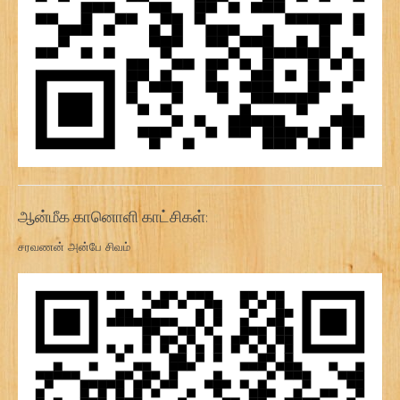
ஆன்மீக கானொளி காட்சிகள்:
சரவணன் அன்பே சிவம்