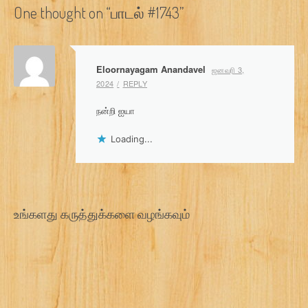
s
One thought on “
பாடல் #1743
”
t
n
Eloornayagam Anandavel
ஜனவரி 3,
a
2024
REPLY
v
நன்றி ஐயா
i
Loading...
g
a
t
உங்களது கருத்துக்களை வழங்கவும்
i
o
n