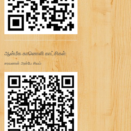
ஆன்மீக கானொளி காட்சிகள்:
சரவணன் அன்பே சிவம்