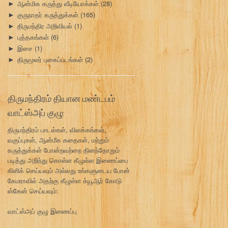
ஆன்மிக கருத்து வீடியோக்கள்
(28)
►
குருநாதர் கருத்துக்கள்
(165)
►
திருமந்திர அறிவியல்
(1)
►
புத்தகங்கள்
(6)
►
இசை
(1)
►
திருமூலர் புகைப்படங்கள்
(2)
►
திருமந்திரம் தியான மண்டபம்
வாட்ஸ்அப் குழு:
திருமந்திரம் பாடல்கள், விளக்கங்கள்,
வகுப்புகள், ஆன்மீக கதைகள், மற்றும்
கருத்துக்கள் போன்றவற்றை தினந்தோறும்
படித்து அறிந்து கொள்ள கீழுள்ள இணைப்பை
கிளிக் செய்யவும் அல்லது உங்களுடைய போன்
கேமராவில் அதற்கு கீழுள்ள க்யூஆர் கோடு
ஸ்கேன் செய்யவும்:
வாட்ஸ்அப் குழு இணைப்பு