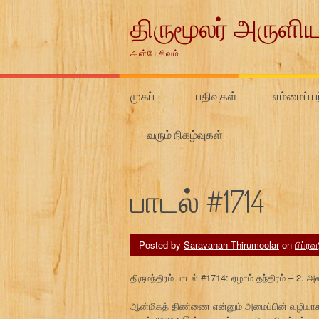
Skip
திருமூலர் அருளிய
to
content
அன்பே சிவம்
முகப்பு
பதிவுகள்
எம்மைப் பற
வரும் நிகழ்வுகள்
பாடல் #1714
Posted by
Saravanan Thirumoolar
on
பிப்ரவ
திருமந்திரம் பாடல் #1714: ஏழாம் தந்திரம் – 2. 
ஆன்மிகத் திண்ணை என்னும் அமைப்பின் வழியாக 