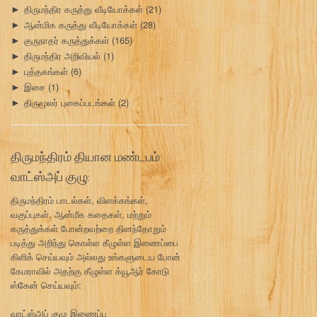
திருமந்திர கருத்து வீடியோக்கள்
(21)
►
ஆன்மிக கருத்து வீடியோக்கள்
(28)
►
குருநாதர் கருத்துக்கள்
(165)
►
திருமந்திர அறிவியல்
(1)
►
புத்தகங்கள்
(6)
►
இசை
(1)
►
திருமூலர் புகைப்படங்கள்
(2)
►
திருமந்திரம் தியான மண்டபம்
வாட்ஸ்அப் குழு:
திருமந்திரம் பாடல்கள், விளக்கங்கள்,
வகுப்புகள், ஆன்மீக கதைகள், மற்றும்
கருத்துக்கள் போன்றவற்றை தினந்தோறும்
படித்து அறிந்து கொள்ள கீழுள்ள இணைப்பை
கிளிக் செய்யவும் அல்லது உங்களுடைய போன்
கேமராவில் அதற்கு கீழுள்ள க்யூஆர் கோடு
ஸ்கேன் செய்யவும்:
வாட்ஸ்அப் குழு இணைப்பு