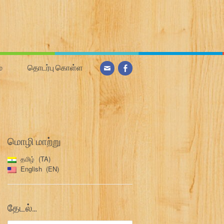
்
தொடர்பு கொள்ள
மொழி மாற்று
தமிழ்
TA
English
EN
தேடல்…