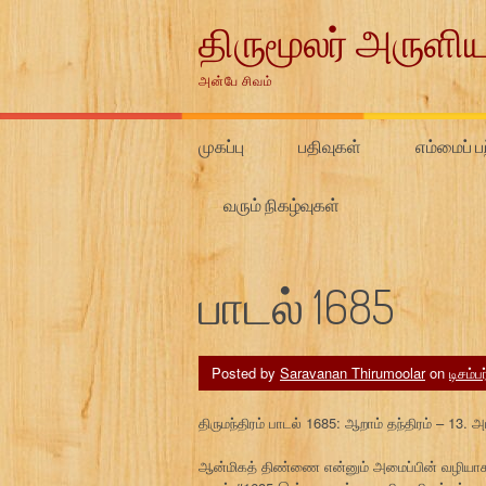
Skip
திருமூலர் அருளிய
to
content
அன்பே சிவம்
முகப்பு
பதிவுகள்
எம்மைப் பற
வரும் நிகழ்வுகள்
பாடல் 1685
Posted by
Saravanan Thirumoolar
on
டிசம்ப
திருமந்திரம் பாடல் 1685: ஆறாம் தந்திரம் – 1
ஆன்மிகத் திண்ணை என்னும் அமைப்பின் வழியாக 