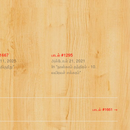
#1667
பாடல் #1295
் 11, 2025
அக்டோபர் 21, 2021
திருநீறு"
In "நான்காம் தந்திரம் - 10.
வயிரவச் சக்கரம்"
பாடல் #1661
→