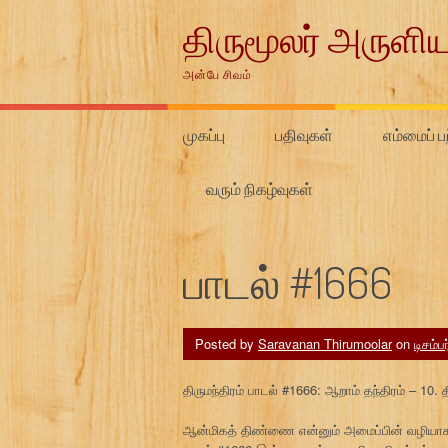
Skip
திருமூலர் அருளிய
to
content
அன்பே சிவம்
முகப்பு
பதிவுகள்
எம்மைப் பற
வரும் நிகழ்வுகள்
பாடல் #1666
Posted by
Saravanan Thirumoolar
on
டிசம்ப
திருமந்திரம் பாடல் #1666: ஆறாம் தந்திரம் – 10. 
ஆன்மிகத் திண்ணை என்னும் அமைப்பின் வழியாக 