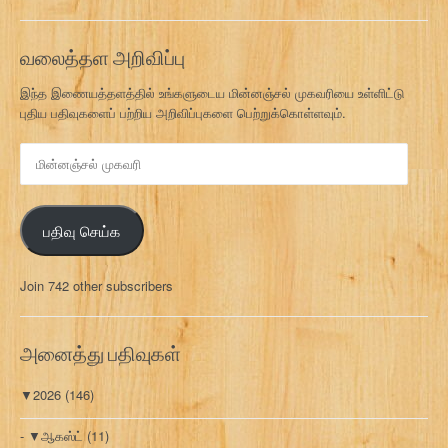
வலைத்தள அறிவிப்பு
இந்த இணையத்தளத்தில் உங்களுடைய மின்னஞ்சல் முகவரியை உள்ளிட்டு
புதிய பதிவுகளைப் பற்றிய அறிவிப்புகளை பெற்றுக்கொள்ளவும்.
மி
ன்
ன
ஞ்
பதிவு செய்க
ச
ல்
மு
Join 742 other subscribers
க
வ
ரி
அனைத்து பதிவுகள்
▼
2026
(146)
▼
ஆகஸ்ட்
(11)