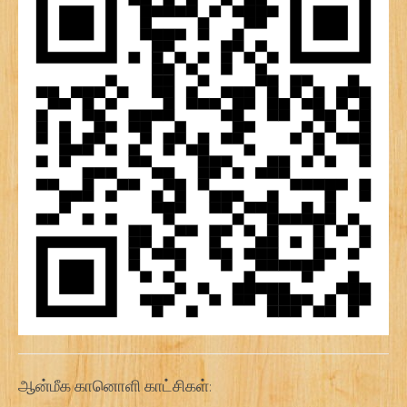
ஆன்மீக கானொளி காட்சிகள்: