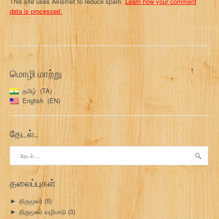
This site uses Akismet to reduce spam.
Learn how your comment
data is processed.
மொழி மாற்று
தமிழ்
TA
English
EN
தேடல்…
இதற்காகத்
தேடு:
தலைப்புகள்
திருமூலர்
(5)
►
திருமூலர் வழிபாடு
(3)
►