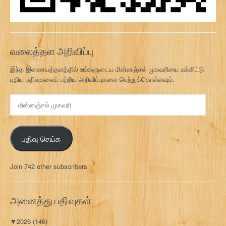
வலைத்தள அறிவிப்பு
இந்த இணையத்தளத்தில் உங்களுடைய மின்னஞ்சல் முகவரியை உள்ளிட்டு
புதிய பதிவுகளைப் பற்றிய அறிவிப்புகளை பெற்றுக்கொள்ளவும்.
மி
ன்
ன
ஞ்
பதிவு செய்க
ச
ல்
மு
Join 742 other subscribers
க
வ
ரி
அனைத்து பதிவுகள்
▼
2026
(146)