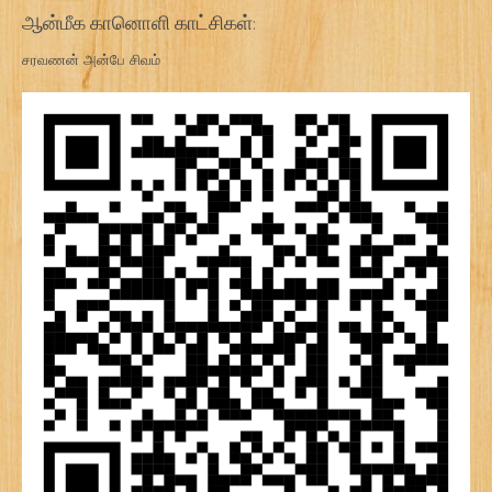
ஆன்மீக கானொளி காட்சிகள்:
சரவணன் அன்பே சிவம்