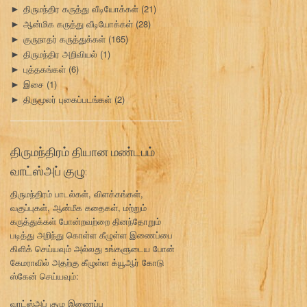
திருமந்திர கருத்து வீடியோக்கள்
(21)
►
ஆன்மிக கருத்து வீடியோக்கள்
(28)
►
குருநாதர் கருத்துக்கள்
(165)
►
திருமந்திர அறிவியல்
(1)
►
புத்தகங்கள்
(6)
►
இசை
(1)
►
திருமூலர் புகைப்படங்கள்
(2)
►
திருமந்திரம் தியான மண்டபம்
வாட்ஸ்அப் குழு:
திருமந்திரம் பாடல்கள், விளக்கங்கள்,
வகுப்புகள், ஆன்மீக கதைகள், மற்றும்
கருத்துக்கள் போன்றவற்றை தினந்தோறும்
படித்து அறிந்து கொள்ள கீழுள்ள இணைப்பை
கிளிக் செய்யவும் அல்லது உங்களுடைய போன்
கேமராவில் அதற்கு கீழுள்ள க்யூஆர் கோடு
ஸ்கேன் செய்யவும்:
வாட்ஸ்அப் குழு இணைப்பு