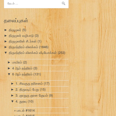
இதற்காகத்
தேடு:
தலைப்புகள்
திருமூலர்
(5)
►
திருமூலர் வழிபாடு
(3)
►
திருமூலரின் சீடர்கள்
(1)
►
திருமந்திரம் விளக்கம்
(1846)
►
திருமந்திரம் விளக்கம் வீடியோக்கள்
(253)
▼
பாயிரம்
(2)
►
4 ஆம் தந்திரம்
(3)
►
6 ஆம் தந்திரம்
(131)
▼
1. சிவகுரு தரிசனம்
(17)
►
2. திருவடிப் பேறு
(15)
►
3. ஞாதுரு ஞான ஞேயம்
(9)
►
4. துறவு
(10)
▼
பாடல் #1614
பாடல் #1615