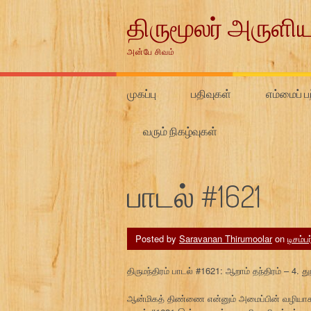
Skip
திருமூலர் அருளிய
to
content
அன்பே சிவம்
முகப்பு
பதிவுகள்
எம்மைப் பற
வரும் நிகழ்வுகள்
பாடல் #1621
Posted by
Saravanan Thirumoolar
on
டிசம்ப
திருமந்திரம் பாடல் #1621: ஆறாம் தந்திரம் – 4.
ஆன்மிகத் திண்ணை என்னும் அமைப்பின் வழியாக 