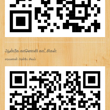
ஆன்மீக கானொளி காட்சிகள்:
சரவணன் அன்பே சிவம்