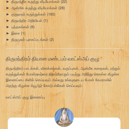
திருமந்திர கருத்து வீடியோக்கள்
(22)
►
ஆன்மிக கருத்து வீடியோக்கள்
(28)
►
குருநாதர் கருத்துக்கள்
(165)
►
திருமந்திர அறிவியல்
(1)
►
புத்தகங்கள்
(6)
►
இசை
(1)
►
திருமூலர் புகைப்படங்கள்
(2)
►
திருமந்திரம் தியான மண்டபம் வாட்ஸ்அப் குழு:
திருமந்திரம் பாடல்கள், விளக்கங்கள், வகுப்புகள், ஆன்மீக கதைகள், மற்றும்
கருத்துக்கள் போன்றவற்றை தினந்தோறும் படித்து அறிந்து கொள்ள கீழுள்ள
இணைப்பை கிளிக் செய்யவும் அல்லது உங்களுடைய போன் கேமராவில்
அதற்கு கீழுள்ள க்யூஆர் கோடு ஸ்கேன் செய்யவும்:
வாட்ஸ்அப் குழு இணைப்பு