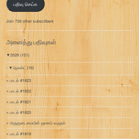
பதிவு செய்க
ச
ல்
மு
Join 739 other subscribers
க
வ
ரி
அனைத்து பதிவுகள்
▼
2026
(151)
▼
ஆகஸ்ட்
(16)
பாடல் #1823
பாடல் #1822
பாடல் #1821
பாடல் #1820
அருளுடைமையின் ஞானம் வருதல்
பாடல் #1819