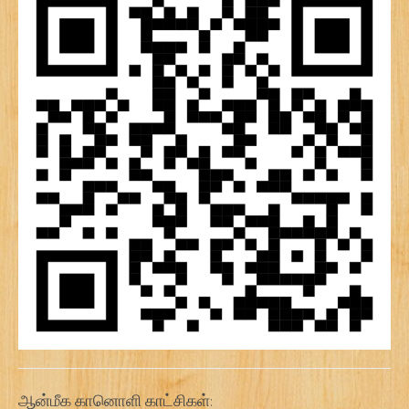
ஆன்மீக கானொளி காட்சிகள்: