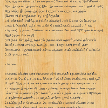
அலர் (நறுமணமிக்க மலர்ந்த மலர்களை) கொய்தல் (கொய்து அணிவித்தல்)
அளி (இறைவன் இருக்கின்ற) இன் (இடங்களை) மெழுகல் (சாணி பூசி மெழுகி)
அது (அந்த இடத்தை) தூர்த்தல் (சுத்தமாக வைத்தல்) வாழ்த்தல்
(இறைவனின் புகழ்களை பாடி வாழ்த்துதல்)
பளி (இறைவன் அமர்ந்து வருகின்ற பல்லக்கு) பணி (சேவை செய்வதற்கு)
பற்றல் (பல்லக்கின் கழிகளை பற்றிக் கொண்டு வலம் வருதல்) பன் (பல
விதமான) மஞ்சனம் (அபிஷேகப் பொருள்களை கொண்டு அபிஷேகம் செய்தல்)
ஆதி (முதல் கொண்டு)
தளி (கோயில்களுக்கு) தொழில் (தேவையான தொண்டுகளில் தங்களால்
இயன்ற அளவு) செய்வது (செய்து பணி புரிவது) தான் (தான்) தாச
(இறைவனை எஜமானராகவும் தம்மை அடியவராகவும் பாவிக்கின்ற) மார்கமே
(வழி முறையாகும்).
விளக்கம்:
தங்களால் இயன்ற வரை தீபங்களை ஏற்றி வைத்தல் நறுமணமிக்க மலர்ந்த
மலர்களை கொய்து சாற்றுதல் இறைவன் இருக்கின்ற இடங்களை சாணி பூசி
மெழுகி அந்த இடத்தை சுத்தமாக வைத்தல் இறைவனின் புகழ்களை பாடி
வாழ்த்துதல் இறைவன் அமர்ந்து வருகின்ற பல்லக்கு சேவை செய்வதற்கு
பல்லக்கின் கழிகளை பற்றிக் கொண்டு வலம் வருதல் பல விதமான அபிஷேகப்
பொருள்களை கொண்டு அபிஷேகம் செய்தல் முதல் கொண்டு
கோயில்களுக்கு தேவையான தொண்டுகளில் தங்களால் இயன்ற அளவு
செய்து பணி புரிவது தான் இறைவனை எஜமானராகவும் தம்மை