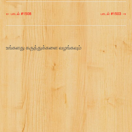
P
←
பாடல் #1508
பாடல் #1503
→
o
s
t
உங்களது கருத்துக்களை வழங்கவும்
n
a
v
i
g
a
t