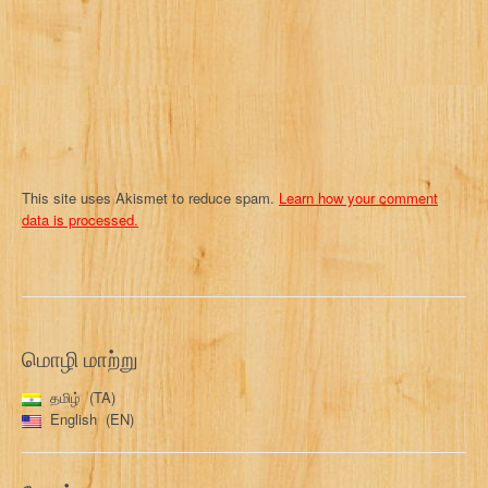
i
o
n
This site uses Akismet to reduce spam.
Learn how your comment
data is processed.
மொழி மாற்று
தமிழ்
TA
English
EN