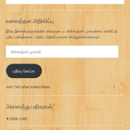
வலைத்தள அறிவிப்பு
இந்த இணையத்தளத்தில் உங்களுடைய மின்னஞ்சல் முகவரியை உள்ளிட்டு
புதிய பதிவுகளைப் பற்றிய அறிவிப்புகளை பெற்றுக்கொள்ளவும்.
மி
ன்
ன
ஞ்
பதிவு செய்க
ச
ல்
மு
Join 742 other subscribers
க
வ
ரி
அனைத்து பதிவுகள்
▼
2026
(146)