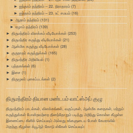
ஐந்தாம் தந்திரம் – 22. நிராதாரம்
(7)
►
ஐந்தாம் தந்திரம் – 23. உட் சமயம்
(16)
►
ஆறாம் தந்திரம்
(131)
►
ஏழாம் தந்திரம்
(139)
►
திருமந்திரம் விளக்கம் வீடியோக்கள்
(253)
►
திருமந்திர கருத்து வீடியோக்கள்
(21)
►
ஆன்மிக கருத்து வீடியோக்கள்
(28)
►
குருநாதர் கருத்துக்கள்
(165)
►
திருமந்திர அறிவியல்
(1)
►
புத்தகங்கள்
(6)
►
இசை
(1)
►
திருமூலர் புகைப்படங்கள்
(2)
►
திருமந்திரம் தியான மண்டபம் வாட்ஸ்அப் குழு:
திருமந்திரம் பாடல்கள், விளக்கங்கள், வகுப்புகள், ஆன்மீக கதைகள், மற்றும்
கருத்துக்கள் போன்றவற்றை தினந்தோறும் படித்து அறிந்து கொள்ள கீழுள்ள
இணைப்பை கிளிக் செய்யவும் அல்லது உங்களுடைய போன் கேமராவில்
அதற்கு கீழுள்ள க்யூஆர் கோடு ஸ்கேன் செய்யவும்: