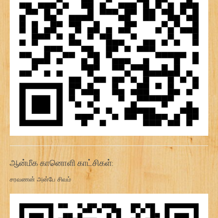
ஆன்மீக கானொளி காட்சிகள்:
சரவணன் அன்பே சிவம்