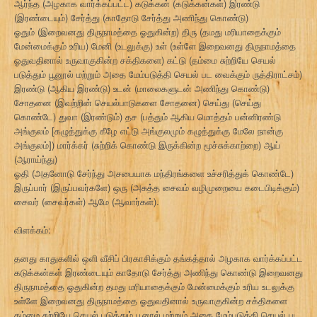
ஆர்ந்த (அழகாக வார்க்கப்பட்ட) கடுக்கன் (கடுக்கன்கள்) இரண்டு
(இரண்டையும்) சேர்த்து (காதோடு சேர்த்து அணிந்து கொண்டு)
ஓதும் (இறைவனது திருநாமத்தை ஓதுகின்ற) திரு (தமது மரியாதைக்கும்
மேன்மைக்கும் உரிய) மேனி (உடலுக்கு) உள் (உள்ளே இறைவனது திருநாமத்தை
ஓதுவதினால் உருவாகுகின்ற சக்திகளை) கட்டு (தம்மை சுற்றியே செயல்
படுத்தும் பூனூல் மற்றும் அதை மேம்படுத்தி செயல் பட வைக்கும் ருத்திராட்சம்)
இரண்டு (ஆகிய இரண்டு) உடன் (மாலைகளுடன் அணிந்து கொண்டு)
சோதனை (இவற்றின் செயல்பாடுகளை சோதனை) செய்து (செய்து
கொண்டே) துவா (இரண்டும்) தச (பத்தும் ஆகிய மொத்தம் பன்னிரண்டு
அங்குலம் [கழுத்துக்கு கீழே எட்டு அங்குலமும் கழுத்துக்கு மேலே நான்கு
அங்குலம்]) மார்க்கர் (சுற்றிக் கொண்டு இருக்கின்ற மூச்சுக்காற்றை) ஆய்
(ஆராய்ந்து)
ஓதி (அதனோடு சேர்ந்து அசபையாக மந்திரங்களை உச்சரித்துக் கொண்டே)
இருப்பார் (இருப்பவர்களே) ஒரு (அசுத்த சைவம் வழிமுறையை கடைபிடிக்கும்)
சைவர் (சைவர்கள்) ஆமே (ஆவார்கள்).
விளக்கம்:
தனது காதுகளில் ஒளி வீசிப் பிரகாசிக்கும் தங்கத்தால் அழகாக வார்க்கப்பட்ட
கடுக்கன்கள் இரண்டையும் காதோடு சேர்த்து அணிந்து கொண்டு இறைவனது
திருநாமத்தை ஓதுகின்ற தமது மரியாதைக்கும் மேன்மைக்கும் உரிய உடலுக்கு
உள்ளே இறைவனது திருநாமத்தை ஓதுவதினால் உருவாகுகின்ற சக்திகளை
தம்மை சுற்றியே செயல் படுத்தும் பூனூல் மற்றும் அதை மேம்படுத்தி செயல் பட