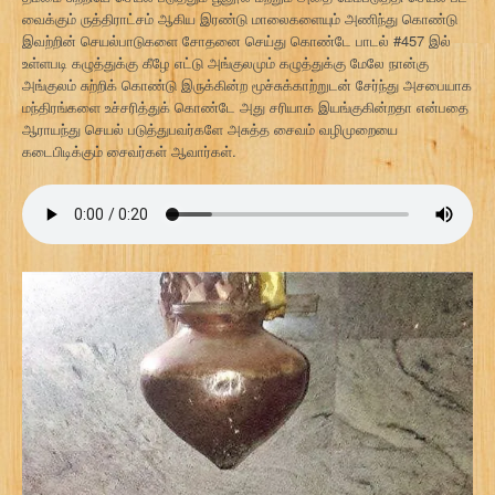
வைக்கும் ருத்திராட்சம் ஆகிய இரண்டு மாலைகளையும் அணிந்து கொண்டு
இவற்றின் செயல்பாடுகளை சோதனை செய்து கொண்டே பாடல் #457 இல்
உள்ளபடி கழுத்துக்கு கீழே எட்டு அங்குலமும் கழுத்துக்கு மேலே நான்கு
அங்குலம் சுற்றிக் கொண்டு இருக்கின்ற மூச்சுக்காற்றுடன் சேர்ந்து அசபையாக
மந்திரங்களை உச்சரித்துக் கொண்டே அது சரியாக இயங்குகின்றதா என்பதை
ஆராயந்து செயல் படுத்துபவர்களே அசுத்த சைவம் வழிமுறையை
கடைபிடிக்கும் சைவர்கள் ஆவார்கள்.