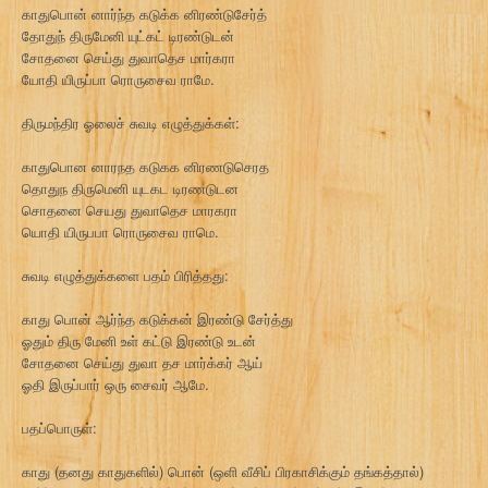
காதுபொன் னார்ந்த கடுக்க னிரண்டுசேர்த்
தோதுந் திருமேனி யுட்கட் டிரண்டுடன்
சோதனை செய்து துவாதெச மார்கரா
யோதி யிருப்பா ரொருசைவ ராமே.
திருமந்திர ஓலைச் சுவடி எழுத்துக்கள்:
காதுபொன னாரநத கடுகக னிரணடுசெரத
தொதுந திருமெனி யுடகட டிரணடுடன
சொதனை செயது துவாதெச மாரகரா
யொதி யிருபபா ரொருசைவ ராமெ.
சுவடி எழுத்துக்களை பதம் பிரித்தது:
காது பொன் ஆர்ந்த கடுக்கன் இரண்டு சேர்த்து
ஓதும் திரு மேனி உள் கட்டு இரண்டு உடன்
சோதனை செய்து துவா தச மார்க்கர் ஆய்
ஓதி இருப்பார் ஒரு சைவர் ஆமே.
பதப்பொருள்:
காது (தனது காதுகளில்) பொன் (ஒளி வீசிப் பிரகாசிக்கும் தங்கத்தால்)