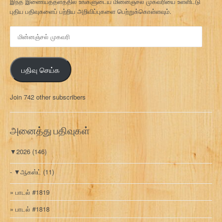
இந்த இணையத்தளத்தில் உங்களுடைய மின்னஞ்சல் முகவரியை உள்ளிட்டு
புதிய பதிவுகளைப் பற்றிய அறிவிப்புகளை பெற்றுக்கொள்ளவும்.
மி
ன்
ன
ஞ்
பதிவு செய்க
ச
ல்
மு
Join 742 other subscribers
க
வ
ரி
அனைத்து பதிவுகள்
▼
2026
(146)
▼
ஆகஸ்ட்
(11)
பாடல் #1819
பாடல் #1818