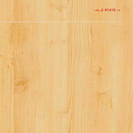
பாடல் #1419
→