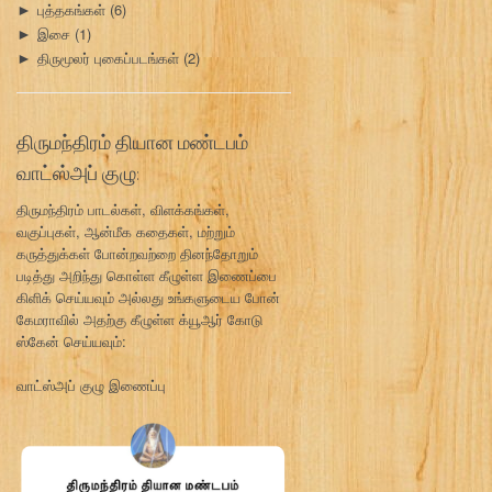
புத்தகங்கள்
(6)
►
இசை
(1)
►
திருமூலர் புகைப்படங்கள்
(2)
►
திருமந்திரம் தியான மண்டபம்
வாட்ஸ்அப் குழு:
திருமந்திரம் பாடல்கள், விளக்கங்கள்,
வகுப்புகள், ஆன்மீக கதைகள், மற்றும்
கருத்துக்கள் போன்றவற்றை தினந்தோறும்
படித்து அறிந்து கொள்ள கீழுள்ள இணைப்பை
கிளிக் செய்யவும் அல்லது உங்களுடைய போன்
கேமராவில் அதற்கு கீழுள்ள க்யூஆர் கோடு
ஸ்கேன் செய்யவும்:
வாட்ஸ்அப் குழு இணைப்பு