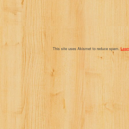
t
i
o
n
This site uses Akismet to reduce spam.
Lear