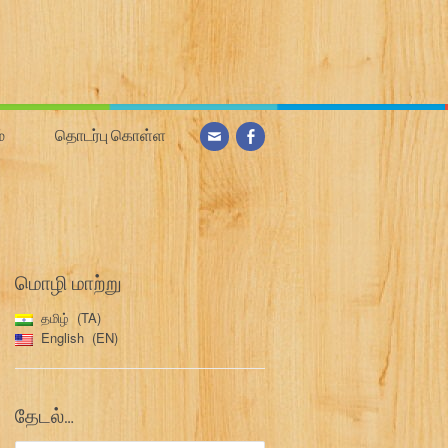
்
தொடர்பு கொள்ள
மொழி மாற்று
தமிழ்
TA
English
EN
தேடல்…