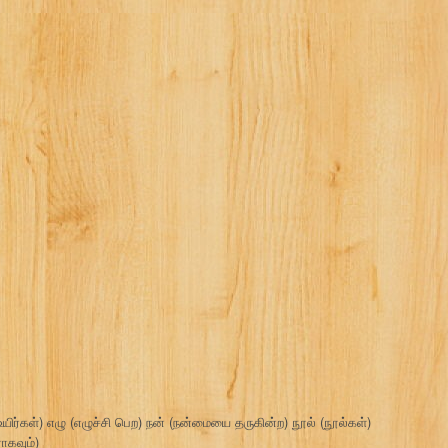
ிர்கள்) எழு (எழுச்சி பெற) நன் (நன்மையை தருகின்ற) நூல் (நூல்கள்)
கவும்)