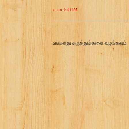
P
←
பாடல் #1425
o
s
உங்களது கருத்துக்களை வழங்கவும்
t
n
a
v
i
g
a