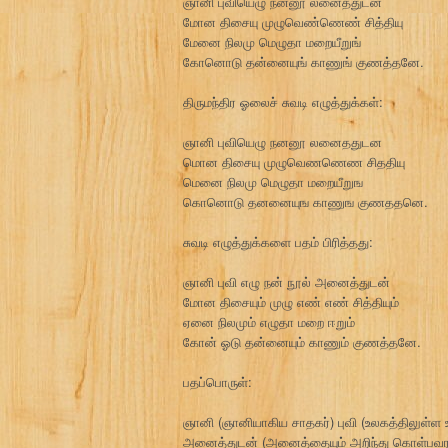
ஞானி புவியெழு நன்னூ லனைத்துடன்
மோன திசையு முழுவெண்ணெண் சித்தியு
மேனை நிலமு மெழுதா மறையீறுங்
கோனொடு தன்னையுங் காணுங் குணத்தனே.
திருமந்திர ஓலைச் சுவடி எழுத்துக்கள்:
ஞானி புவியெழு நனனூ லனைததுடன
மொன திசையு முழுவெணணெண சிததியு
மெனை நிலமு மெழுதா மறையீறுங
கொனொடு தனனையுங காணுங குணததனெ.
சுவடி எழுத்துக்களை பதம் பிரித்தது:
ஞானி புவி எழு நன் நூல் அனைத்துடன்
மோன திசையும் முழு எண் எண் சித்தியும்
ஏனை நிலமும் எழுதா மறை ஈறும்
கோன் ஓடு தன்னையும் காணும் குணத்தனே.
பதப்பொருள்:
ஞானி (ஞானியாகிய சாதகர்) புவி (உலகத்திலுள்ள உய
அனைத்துடன் (அனைத்தையும் அறிந்து கொள்பவரா