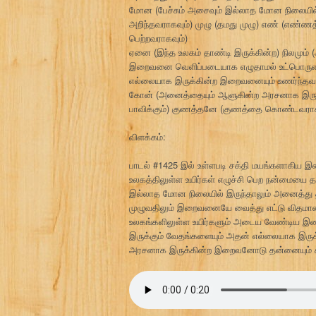
மோன (பேச்சும் அசைவும் இல்லாத மோன நிலையில் 
அறிந்தவராகவும்) முழு (தமது முழு) எண் (எண்ணத
பெற்றவராகவும்)
ஏனை (இந்த உலகம் தாண்டி இருக்கின்ற) நிலமும்
இறைவனை வெளிப்படையாக எழுதாமல் உட்பொருளாக)
எல்லையாக இருக்கின்ற இறைவனையும் உணர்ந்தவர
கோன் (அனைத்தையும் ஆளுகின்ற அரசனாக இருக்
பாவிக்கும்) குணத்தனே (குணத்தை கொண்டவராகவு
விளக்கம்:
பாடல் #1425 இல் உள்ளபடி சக்தி மயங்களாகிய
உலகத்திலுள்ள உயிர்கள் எழுச்சி பெற நன்மையை த
இல்லாத மோன நிலையில் இருந்தாலும் அனைத்து 
முழுவதிலும் இறைவனையே வைத்து எட்டு விதமான 
உலகங்களிலுள்ள உயிர்களும் அடைய வேண்டிய இ
இருக்கும் வேதங்களையும் அதன் எல்லையாக இரு
அரசனாக இருக்கின்ற இறைவனோடு தன்னையும் சர