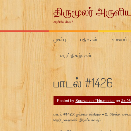
Skip
திருமூலர் அருளிய
to
content
அன்பே சிவம்
முகப்பு
பதிவுகள்
எம்மைப் பற
வரும் நிகழ்வுகள்
பாடல் #1426
Posted by
Saravanan Thirumoolar
on
மே 26
பாடல் #1426: ஐந்தாம் தந்திரம் – 2. அசுத்த
நெறிமுறைகளில் இரண்டாவது)