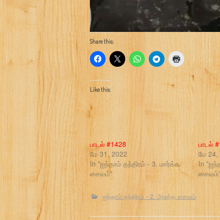
Share this:
Like this:
பாடல் #1428
பாடல் 
மே 31, 2022
மே 24,
In "ஐந்தாம் தந்திரம் - 3. மார்க்க
In "ஐந்
சைவம்"
சைவம்
ஐந்தாம் தந்திரம் - 2. அசுத்த சைவம்