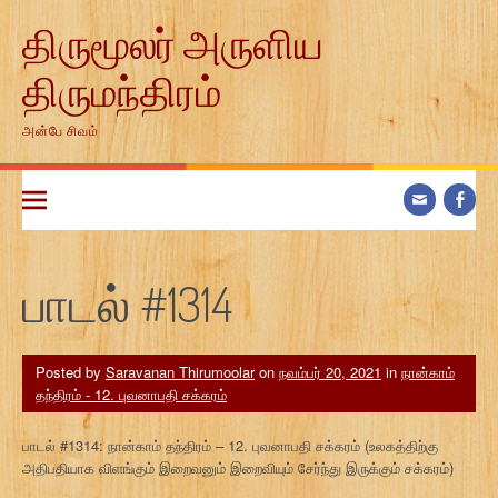
Skip
திருமூலர் அருளிய
to
content
திருமந்திரம்
அன்பே சிவம்
பாடல் #1314
Posted by
Saravanan Thirumoolar
on
நவம்பர் 20, 2021
in
நான்காம்
தந்திரம் - 12. புவனாபதி சக்கரம்
பாடல் #1314: நான்காம் தந்திரம் – 12. புவனாபதி சக்கரம் (உலகத்திற்கு
அதிபதியாக விளங்கும் இறைவனும் இறைவியும் சேர்ந்து இருக்கும் சக்கரம்)