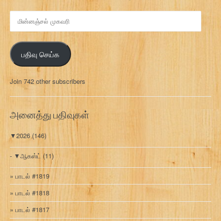
மி
ன்
ன
ஞ்
பதிவு செய்க
ச
ல்
மு
Join 742 other subscribers
க
வ
ரி
அனைத்து பதிவுகள்
▼
2026
(146)
▼
ஆகஸ்ட்
(11)
பாடல் #1819
பாடல் #1818
பாடல் #1817