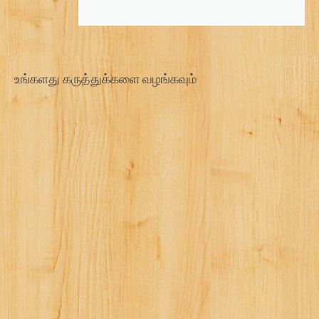
g
a
t
i
உங்களது கருத்துக்களை வழங்கவும்
o
n