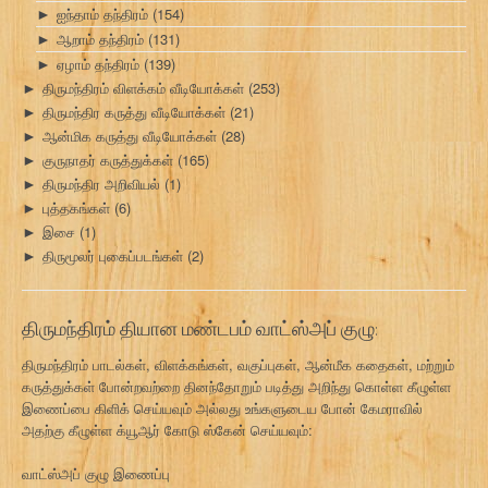
ஐந்தாம் தந்திரம்
(154)
►
ஆறாம் தந்திரம்
(131)
►
ஏழாம் தந்திரம்
(139)
►
திருமந்திரம் விளக்கம் வீடியோக்கள்
(253)
►
திருமந்திர கருத்து வீடியோக்கள்
(21)
►
ஆன்மிக கருத்து வீடியோக்கள்
(28)
►
குருநாதர் கருத்துக்கள்
(165)
►
திருமந்திர அறிவியல்
(1)
►
புத்தகங்கள்
(6)
►
இசை
(1)
►
திருமூலர் புகைப்படங்கள்
(2)
►
திருமந்திரம் தியான மண்டபம் வாட்ஸ்அப் குழு:
திருமந்திரம் பாடல்கள், விளக்கங்கள், வகுப்புகள், ஆன்மீக கதைகள், மற்றும்
கருத்துக்கள் போன்றவற்றை தினந்தோறும் படித்து அறிந்து கொள்ள கீழுள்ள
இணைப்பை கிளிக் செய்யவும் அல்லது உங்களுடைய போன் கேமராவில்
அதற்கு கீழுள்ள க்யூஆர் கோடு ஸ்கேன் செய்யவும்:
வாட்ஸ்அப் குழு இணைப்பு