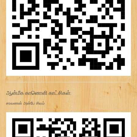
ஆன்மீக கானொளி காட்சிகள்:
சரவணன் அன்பே சிவம்