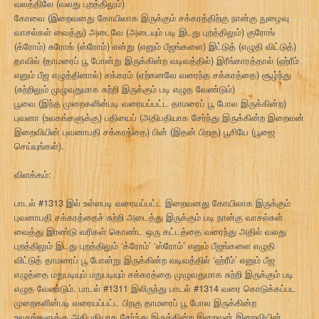
வலத்திலே (வலது புறத்திலும்)
கோவை (இறைவனது கோயிலாக இருக்கும் சக்கரத்திற்கு நான்கு நுழைவு
வாசல்கள் வைத்து) அடைவே (அடையும் படி இடது புறத்திலும்) குரோங்
(க்ரோம்) சுரோங் (ஸ்ரோம்) என்று (எனும் பீஜங்களை) இட்டுத் (எழுதி விட்டுத்)
தாவில் (தாமரைப் பூ போன்று இருக்கின்ற வடிவத்தில்) இரீங்காரத்தால் (ஹ்ரீம்
எனும் பீஜ எழுத்தினால்) சக்கரம் (ஏற்கனவே வரைந்த சக்கரத்தை) சூழ்ந்து
(சுற்றிலும் முழுவதுமாக சுற்றி இருக்கும் படி எழுத வேண்டும்)
பூவை (இந்த முறைகளின்படி வரையப்பட்ட தாமரைப் பூ போல இருக்கின்ற)
புவனா (உலகங்களுக்கு) பதியைப் (அதிபதியாக சேர்ந்து இருக்கின்ற இறைவன்
இறைவியின் புவனாபதி சக்கரத்தை) பின் (இதன் பிறகு) பூசியே (பூஜை
செய்யுங்கள்).
விளக்கம்:
பாடல் #1313 இல் உள்ளபடி வரையப்பட்ட இறைவனது கோயிலாக இருக்கும்
புவனாபதி சக்கரத்தைச் சுற்றி அடைத்து இருக்கும் படி நான்கு வாசல்கள்
வைத்து இரண்டு வரிகள் கொண்ட ஒரு கட்டத்தை வரைந்து அதில் வலது
புறத்திலும் இடது புறத்திலும் ‘க்ரோம்’ ‘ஸ்ரோம்’ எனும் பீஜங்களை எழுதி
விட்டுத் தாமரைப் பூ போன்று இருக்கின்ற வடிவத்தில் ‘ஹ்ரீம்’ எனும் பீஜ
எழுத்தை மறுபடியும் மறுபடியும் சக்கரத்தை முழுவதுமாக சுற்றி இருக்கும் படி
எழுத வேண்டும். பாடல் #1311 இலிருந்து பாடல் #1314 வரை கொடுக்கப்பட
முறைகளின்படி வரையப்பட்ட பிறகு தாமரைப் பூ போல இருக்கின்ற
உலகங்களுக்கு அதிபதியாக சேர்ந்து இருக்கின்ற இறைவன் இறைவியின்