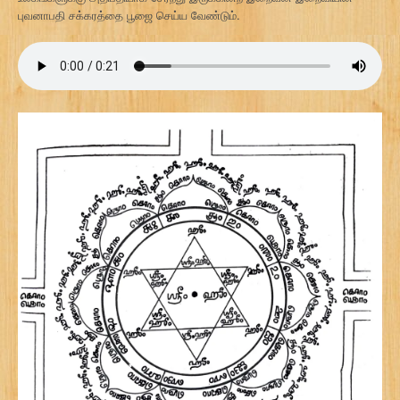
புவனாபதி சக்கரத்தை பூஜை செய்ய வேண்டும்.