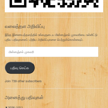
வலைத்தள அறிவிப்பு
இந்த இணையத்தளத்தில் உங்களுடைய மின்னஞ்சல் முகவரியை உள்ளிட்டு
புதிய பதிவுகளைப் பற்றிய அறிவிப்புகளை பெற்றுக்கொள்ளவும்.
மி
ன்
ன
ஞ்
பதிவு செய்க
ச
ல்
மு
Join 739 other subscribers
க
வ
ரி
அனைத்து பதிவுகள்
▼
2026
(151)