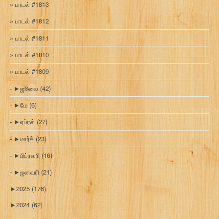
பாடல் #1813
பாடல் #1812
பாடல் #1811
பாடல் #1810
பாடல் #1809
►
ஜூலை
(42)
►
மே
(6)
►
ஏப்ரல்
(27)
►
மார்ச்
(23)
►
பிப்ரவரி
(16)
►
ஜனவரி
(21)
►
2025
(176)
►
2024
(62)