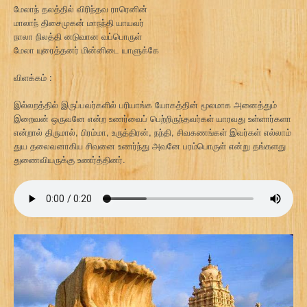
மேலாந் தலத்தில் விரிந்தவ ராரெனின்
மாலாந் திசைமுகன் மாநந்தி யாயவர்
நாலா நிலத்தி னடுவான வப்பொருள்
மேலா யுரைத்தனர் மின்னிடை யாளுக்கே
விளக்கம் :
இல்லறத்தில் இருப்பவர்களில் பரியாங்க யோகத்தின் மூலமாக அனைத்தும்
இறைவன் ஒருவனே என்ற உணர்வைப் பெற்றிருந்தவர்கள் யாரவது உள்ளார்களா
என்றால் திருமால், பிரம்மா, உருத்திரன், நந்தி, சிவகணங்கள் இவர்கள் எல்லாம்
துய தலைவனாகிய சிவனை உணர்ந்து அவனே பரம்பொருள் என்று தங்களது
துணைவியருக்கு உணர்த்தினர்.