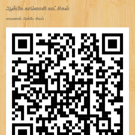
ஆன்மீக கானொளி காட்சிகள்:
சரவணன் அன்பே சிவம்