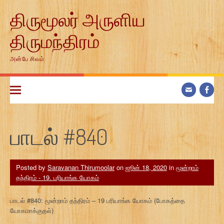
Skip
திருமூலர் அருளிய
to
content
திருமந்திரம்
அன்பே சிவம்
பாடல் #840
Posted by
Saravanan Thirumoolar
on
ஜூன் 18, 2020
in
மூன்றாம்
தந்திரம் - 19. பரியாங்க யோகம்
பாடல் #840: மூன்றாம் தந்திரம் – 19 பரியாங்க யோகம் (போகத்தை
யோகமாக்குதல்)