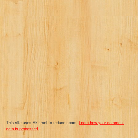
a
v
i
g
a
t
i
o
n
This site uses Akismet to reduce spam.
Learn how your comment
data is processed.