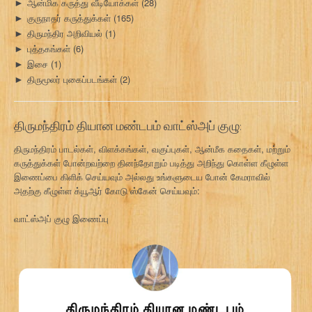
ஆன்மிக கருத்து வீடியோக்கள்
(28)
►
குருநாதர் கருத்துக்கள்
(165)
►
திருமந்திர அறிவியல்
(1)
►
புத்தகங்கள்
(6)
►
இசை
(1)
►
திருமூலர் புகைப்படங்கள்
(2)
►
திருமந்திரம் தியான மண்டபம் வாட்ஸ்அப் குழு:
திருமந்திரம் பாடல்கள், விளக்கங்கள், வகுப்புகள், ஆன்மீக கதைகள், மற்றும்
கருத்துக்கள் போன்றவற்றை தினந்தோறும் படித்து அறிந்து கொள்ள கீழுள்ள
இணைப்பை கிளிக் செய்யவும் அல்லது உங்களுடைய போன் கேமராவில்
அதற்கு கீழுள்ள க்யூஆர் கோடு ஸ்கேன் செய்யவும்:
வாட்ஸ்அப் குழு இணைப்பு