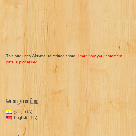
i
o
n
This site uses Akismet to reduce spam.
Learn how your comment
data is processed.
மொழி மாற்று
தமிழ்
TA
English
EN