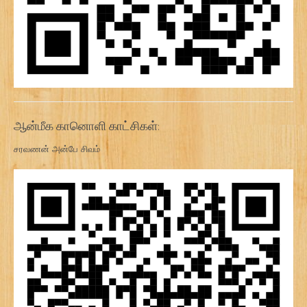
ஆன்மீக கானொளி காட்சிகள்:
சரவணன் அன்பே சிவம்