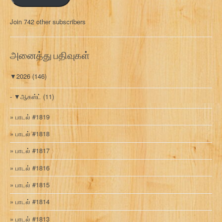
ல்
மு
Join 742 other subscribers
க
வ
ரி
அனைத்து பதிவுகள்
▼
2026
(146)
▼
ஆகஸ்ட்
(11)
பாடல் #1819
பாடல் #1818
பாடல் #1817
பாடல் #1816
பாடல் #1815
பாடல் #1814
பாடல் #1813