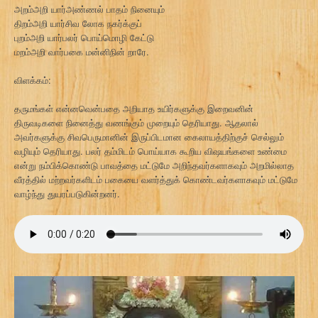
அறம்அறி யார்அண்ணல் பாதம் நினையும்
திறம்அறி யார்சிவ லோக நகர்க்குப்
புறம்அறி யார்பலர் பொய்மொழி கேட்டு
மறம்அறி வார்பகை மன்னிநின் றாரே.
விளக்கம்:
தருமங்கள் என்னவென்பதை அறியாத உயிர்களுக்கு இறைவனின்
திருவடிகளை நினைத்து வணங்கும் முறையும் தெரியாது. ஆதலால்
அவர்களுக்கு சிவபெருமானின் இருப்பிடமான கைலாயத்திற்குச் செல்லும்
வழியும் தெரியாது. பலர் தம்மிடம் பொய்யாக கூறிய விஷயங்களை உண்மை
என்று நம்பிக்கொண்டு பாவத்தை மட்டுமே அறிந்தவர்களாகவும் அறமில்லாத
வீரத்தில் மற்றவர்களிடம் பகையை வளர்த்துக் கொண்டவர்களாகவும் மட்டுமே
வாழ்ந்து துயரப்படுகின்றனர்.