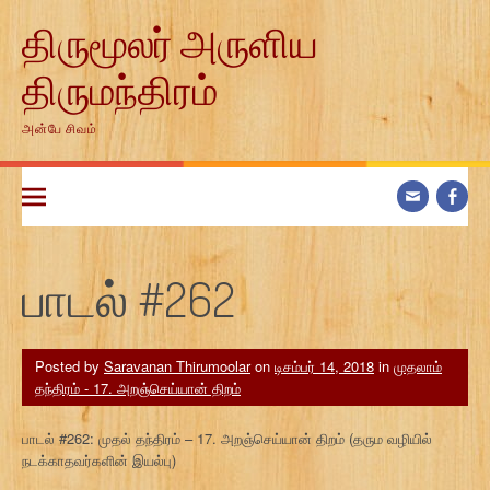
Skip
திருமூலர் அருளிய
to
content
திருமந்திரம்
அன்பே சிவம்
பாடல் #262
Posted by
Saravanan Thirumoolar
on
டிசம்பர் 14, 2018
in
முதலாம்
தந்திரம் - 17. அறஞ்செய்யான் திறம்
பாடல் #262: முதல் தந்திரம் – 17. அறஞ்செய்யான் திறம் (தரும வழியில்
நடக்காதவர்களின் இயல்பு)