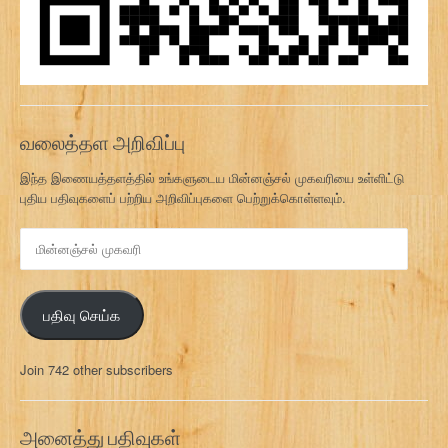
வலைத்தள அறிவிப்பு
இந்த இணையத்தளத்தில் உங்களுடைய மின்னஞ்சல் முகவரியை உள்ளிட்டு
புதிய பதிவுகளைப் பற்றிய அறிவிப்புகளை பெற்றுக்கொள்ளவும்.
மி
ன்
ன
ஞ்
பதிவு செய்க
ச
ல்
மு
Join 742 other subscribers
க
வ
ரி
அனைத்து பதிவுகள்