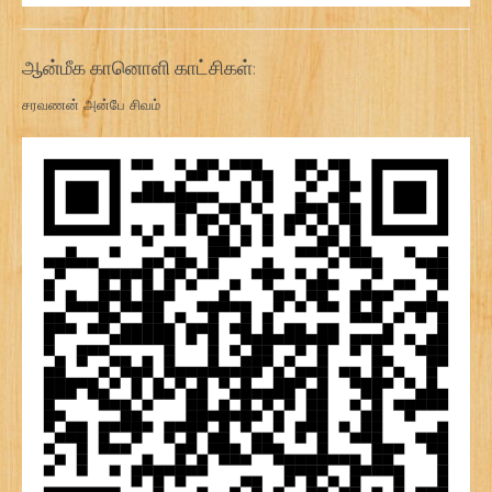
ஆன்மீக கானொளி காட்சிகள்:
சரவணன் அன்பே சிவம்