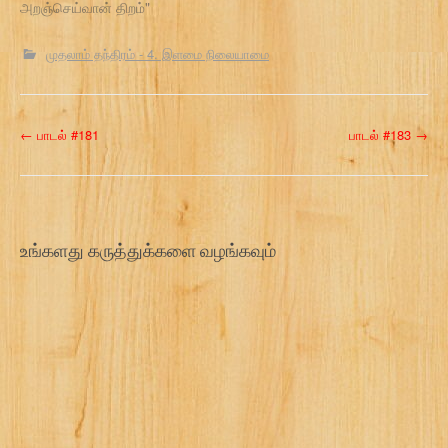
அறஞ்செய்வான் திறம்"
முதலாம் தந்திரம் - 4. இளமை நிலையாமை
P
←
பாடல் #181
பாடல் #183
→
o
s
t
உங்களது கருத்துக்களை வழங்கவும்
n
a
v
i
g