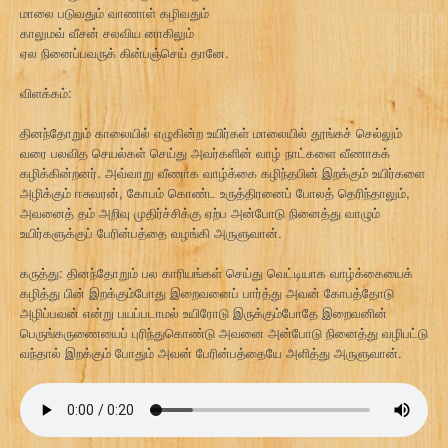
மாலை படுவதும் வாணாள் கழிவதும்
காலுமவ் வீசன் சலவிய னாகிலும்
ஏல நினைப்பவருக் கின்பஞ்செய் தானே.
விளக்கம்:
தினந்தோறும் காலையில் எழுகின்ற உயிர்கள் மாலையில் தூங்கச் செல்லும்
வரை பலவித செயல்கள் செய்து அவர்களின் வாழ் நாட்களை வீணாகக்
கழிக்கின்றனர். அவ்வாறு வீணாக வாழ்க்கை கழிந்தபின் இறக்கும் உயிர்களை
அழிக்கும் ஈசுவரன், கோபம் கொண்ட உருத்திரனைப் போலத் தெரிந்தாலும்,
அவனைத் தம் அறிவு முதிர்ச்சிக்கு ஏற்ப அன்போடு நினைத்து வாழும்
உயிர்களுக்குப் பேரின்பத்தை வழங்கி அருளுவான்.
கருத்து: தினந்தோறும் பல காரியங்கள் செய்து வெட்டியாக வாழ்க்கையைக்
கழித்து பின் இறக்கும்போது இறைவனைப் பார்த்து அவன் கோபத்தோடு
அழிப்பவன் என்று பயப்படாமல் உயிரோடு இருக்கும்போதே இறைவனின்
பெருங்கருணையைப் புரிந்துகொண்டு அவனை அன்போடு நினைத்து வழிபட்டு
வந்தால் இறக்கும் போதும் அவன் பேரின்பத்தையே அளித்து அருளுவான்.