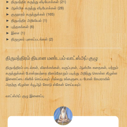
திருமந்திர கருத்து வீடியோக்கள்
(21)
►
ஆன்மிக கருத்து வீடியோக்கள்
(28)
►
குருநாதர் கருத்துக்கள்
(165)
►
திருமந்திர அறிவியல்
(1)
►
புத்தகங்கள்
(6)
►
இசை
(1)
►
திருமூலர் புகைப்படங்கள்
(2)
►
திருமந்திரம் தியான மண்டபம் வாட்ஸ்அப் குழு:
திருமந்திரம் பாடல்கள், விளக்கங்கள், வகுப்புகள், ஆன்மீக கதைகள், மற்றும்
கருத்துக்கள் போன்றவற்றை தினந்தோறும் படித்து அறிந்து கொள்ள கீழுள்ள
இணைப்பை கிளிக் செய்யவும் அல்லது உங்களுடைய போன் கேமராவில்
அதற்கு கீழுள்ள க்யூஆர் கோடு ஸ்கேன் செய்யவும்:
வாட்ஸ்அப் குழு இணைப்பு