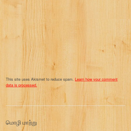
a
t
i
o
n
This site uses Akismet to reduce spam.
Learn how your comment
data is processed.
மொழி மாற்று