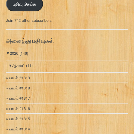
பதிவு செய்க
ச
ல்
மு
Join 742 other subscribers
க
வ
ரி
அனைத்து பதிவுகள்
▼
2026
(146)
▼
ஆகஸ்ட்
(11)
பாடல் #1819
பாடல் #1818
பாடல் #1817
பாடல் #1816
பாடல் #1815
பாடல் #1814