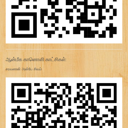
ஆன்மீக கானொளி காட்சிகள்:
சரவணன் அன்பே சிவம்