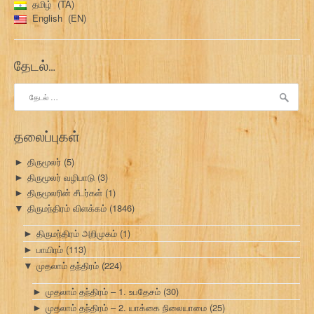
தமிழ்
TA
English
EN
தேடல்…
இதற்காகத்
தேடு:
தலைப்புகள்
திருமூலர்
(5)
►
திருமூலர் வழிபாடு
(3)
►
திருமூலரின் சீடர்கள்
(1)
►
திருமந்திரம் விளக்கம்
(1846)
▼
திருமந்திரம் அறிமுகம்
(1)
►
பாயிரம்
(113)
►
முதலாம் தந்திரம்
(224)
▼
முதலாம் தந்திரம் – 1. உபதேசம்
(30)
►
முதலாம் தந்திரம் – 2. யாக்கை நிலையாமை
(25)
►