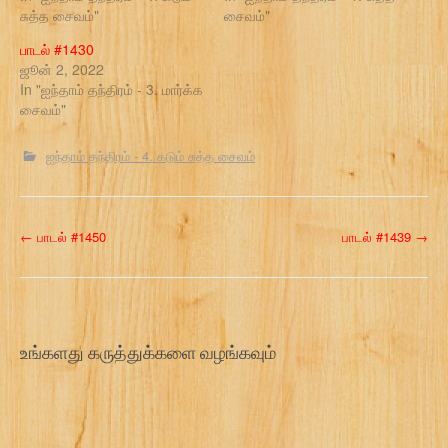
சுத்த சைவம்"
சைவம்"
பாடல் #1430
ஜூன் 2, 2022
In "ஐந்தாம் தந்திரம் - 3. மார்க்க
சைவம்"
ஐந்தாம் தந்திரம் - 4. கடும் சுத்த சைவம்
P
←
பாடல் #1450
பாடல் #1439
→
o
s
t
உங்களது கருத்துக்களை வழங்கவும்
n
a