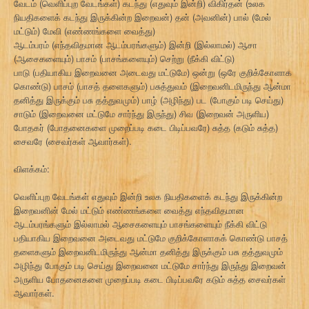
வேடம் (வெளிப்புற வேடங்கள்) கடந்து (எதுவும் இன்றி) விகிர்தன் (உலக
நியதிகளைக் கடந்து இருக்கின்ற இறைவன்) தன் (அவனின்) பால் (மேல்
மட்டும்) மேவி (எண்ணங்களை வைத்து)
ஆடம்பரம் (எந்தவிதமான ஆடம்பரங்களும்) இன்றி (இல்லாமல்) ஆசா
(ஆசைகளையும்) பாசம் (பாசங்களையும்) செற்று (நீக்கி விட்டு)
பாடு (பதியாகிய இறைவனை அடைவது மட்டுமே) ஒன்று (ஒரே குறிக்கோளாக
கொண்டு) பாசம் (பாசத் தளைகளும்) பசுத்துவம் (இறைவனிடமிருந்து ஆன்மா
தனித்து இருக்கும் பசு தத்துவமும்) பாழ் (அழிந்து) பட (போகும் படி செய்து)
சாடும் (இறைவனை மட்டுமே சார்ந்து இருந்து) சிவ (இறைவன் அருளிய)
போதகர் (போதனைகளை முறைப்படி கடை பிடிப்பவரே) சுத்த (கடும் சுத்த)
சைவரே (சைவர்கள் ஆவார்கள்).
விளக்கம்:
வெளிப்புற வேடங்கள் எதுவும் இன்றி உலக நியதிகளைக் கடந்து இருக்கின்ற
இறைவனின் மேல் மட்டும் எண்ணங்களை வைத்து எந்தவிதமான
ஆடம்பரங்களும் இல்லாமல் ஆசைகளையும் பாசங்களையும் நீக்கி விட்டு
பதியாகிய இறைவனை அடைவது மட்டுமே குறிக்கோளாகக் கொண்டு பாசத்
தளைகளும் இறைவனிடமிருந்து ஆன்மா தனித்து இருக்கும் பசு தத்துவமும்
அழிந்து போகும் படி செய்து இறைவனை மட்டுமே சார்ந்து இருந்து இறைவன்
அருளிய போதனைகளை முறைப்படி கடை பிடிப்பவரே கடும் சுத்த சைவர்கள்
ஆவார்கள்.