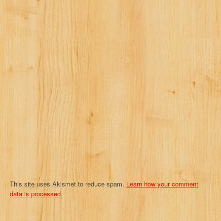
v
i
g
a
t
i
o
n
This site uses Akismet to reduce spam.
Learn how your comment
data is processed.