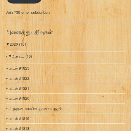
ல்
மு
Join 739 other subscribers
க
வ
ரி
அனைத்து பதிவுகள்
▼
2026
(151)
▼
ஆகஸ்ட்
(16)
பாடல் #1823
பாடல் #1822
பாடல் #1821
பாடல் #1820
அருளுடைமையின் ஞானம் வருதல்
பாடல் #1819
பாடல் #1818