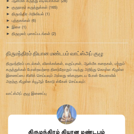
ஆன்மிக கருத்து வீடியோக்கள்
(28)
►
குருநாதர் கருத்துக்கள்
(165)
►
திருமந்திர அறிவியல்
(1)
►
புத்தகங்கள்
(6)
►
இசை
(1)
►
திருமூலர் புகைப்படங்கள்
(2)
►
திருமந்திரம் தியான மண்டபம் வாட்ஸ்அப் குழு:
திருமந்திரம் பாடல்கள், விளக்கங்கள், வகுப்புகள், ஆன்மீக கதைகள், மற்றும்
கருத்துக்கள் போன்றவற்றை தினந்தோறும் படித்து அறிந்து கொள்ள கீழுள்ள
இணைப்பை கிளிக் செய்யவும் அல்லது உங்களுடைய போன் கேமராவில்
அதற்கு கீழுள்ள க்யூஆர் கோடு ஸ்கேன் செய்யவும்:
வாட்ஸ்அப் குழு இணைப்பு