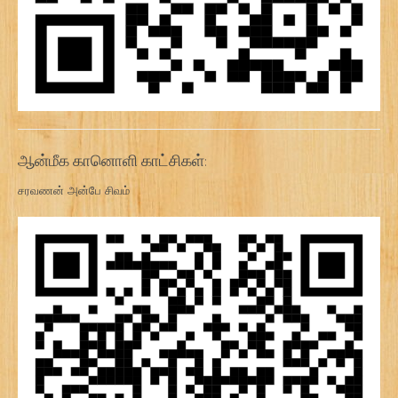
ஆன்மீக கானொளி காட்சிகள்:
சரவணன் அன்பே சிவம்