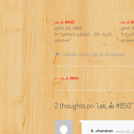
பாடல் #845
பாடல் 
ஜூன் 23, 2020
ஜூன் 2
In "மூன்றாம் தந்திரம் - 20. அமுரி
In "மூன
தாரணை"
தாரண
மூன்றாம் தந்திரம் - 20. அமுரி தாரணை
P
←
பாடல் #849
o
s
2 thoughts on “
பாடல் #850
”
t
n
A .chandran
நவம்பர் 21, 