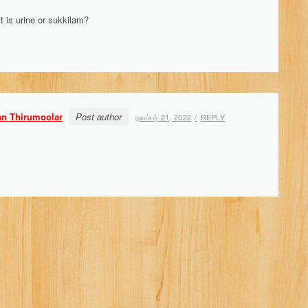
t is urine or sukkilam?
an Thirumoolar
Post author
நவம்பர் 21, 2022
REPLY