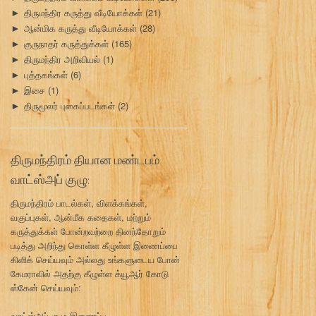
திருமந்திர கருத்து வீடியோக்கள்
(21)
►
ஆன்மிக கருத்து வீடியோக்கள்
(28)
►
குருநாதர் கருத்துக்கள்
(165)
►
திருமந்திர அறிவியல்
(1)
►
புத்தகங்கள்
(6)
►
இசை
(1)
►
திருமூலர் புகைப்படங்கள்
(2)
►
திருமந்திரம் தியான மண்டபம்
வாட்ஸ்அப் குழு:
திருமந்திரம் பாடல்கள், விளக்கங்கள்,
வகுப்புகள், ஆன்மீக கதைகள், மற்றும்
கருத்துக்கள் போன்றவற்றை தினந்தோறும்
படித்து அறிந்து கொள்ள கீழுள்ள இணைப்பை
கிளிக் செய்யவும் அல்லது உங்களுடைய போன்
கேமராவில் அதற்கு கீழுள்ள க்யூஆர் கோடு
ஸ்கேன் செய்யவும்:
வாட்ஸ்அப் குழு இணைப்பு