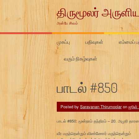
Skip
திருமூலர் அருளிய
to
content
அன்பே சிவம்
முகப்பு
பதிவுகள்
எம்மைப் பற
வரும் நிகழ்வுகள்
பாடல் #850
Posted by
Saravanan Thirumoolar
on
ஜூன் 
பாடல் #850: மூன்றாம் தந்திரம் – 20. அமுரி தா
வீர மருந்தென்றும் விண்ணோர் மருந்தென்றும்