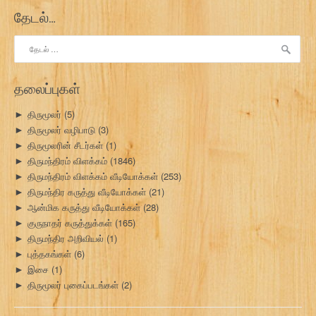
தேடல்…
இதற்காகத்
தேடு:
தலைப்புகள்
திருமூலர்
(5)
►
திருமூலர் வழிபாடு
(3)
►
திருமூலரின் சீடர்கள்
(1)
►
திருமந்திரம் விளக்கம்
(1846)
►
திருமந்திரம் விளக்கம் வீடியோக்கள்
(253)
►
திருமந்திர கருத்து வீடியோக்கள்
(21)
►
ஆன்மிக கருத்து வீடியோக்கள்
(28)
►
குருநாதர் கருத்துக்கள்
(165)
►
திருமந்திர அறிவியல்
(1)
►
புத்தகங்கள்
(6)
►
இசை
(1)
►
திருமூலர் புகைப்படங்கள்
(2)
►