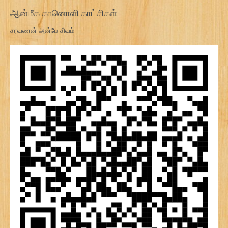
ஆன்மீக கானொளி காட்சிகள்:
சரவணன் அன்பே சிவம்