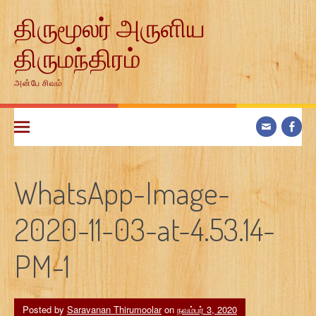
Skip
திருமூலர் அருளிய
to
content
திருமந்திரம்
அன்பே சிவம்
WhatsApp-Image-
2020-11-03-at-4.53.14-
PM-1
Posted by
Saravanan Thirumoolar
on
நவம்பர் 3, 2020