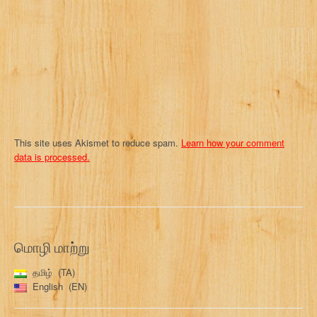
i
o
n
This site uses Akismet to reduce spam.
Learn how your comment
data is processed.
மொழி மாற்று
தமிழ்
TA
English
EN