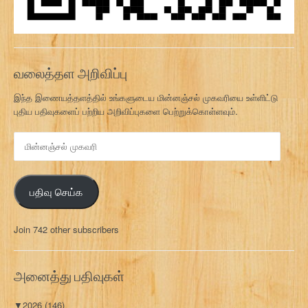
வலைத்தள அறிவிப்பு
இந்த இணையத்தளத்தில் உங்களுடைய மின்னஞ்சல் முகவரியை உள்ளிட்டு
புதிய பதிவுகளைப் பற்றிய அறிவிப்புகளை பெற்றுக்கொள்ளவும்.
மி
ன்
ன
ஞ்
பதிவு செய்க
ச
ல்
மு
Join 742 other subscribers
க
வ
ரி
அனைத்து பதிவுகள்
▼
2026
(146)