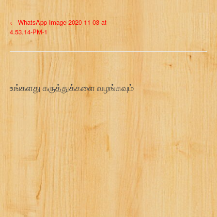
P
←
WhatsApp-Image-2020-11-03-at-
4.53.14-PM-1
o
s
t
உங்களது கருத்துக்களை வழங்கவும்
n
a
v
i
g
a
t