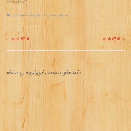
கலை நிலை"
மூன்றாம் தந்திரம் - 12. கலை நிலை
P
←
பாடல் #716
பாடல் #718
→
o
s
t
உங்களது கருத்துக்களை வழங்கவும்
n
a
v
i
g