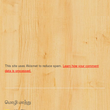
a
t
i
o
n
This site uses Akismet to reduce spam.
Learn how your comment
data is processed.
மொழி மாற்று