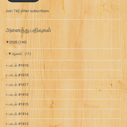
ல்
மு
Join 742 other subscribers
க
வ
ரி
அனைத்து பதிவுகள்
▼
2026
(146)
▼
ஆகஸ்ட்
(11)
பாடல் #1819
பாடல் #1818
பாடல் #1817
பாடல் #1816
பாடல் #1815
பாடல் #1814
பாடல் #1813