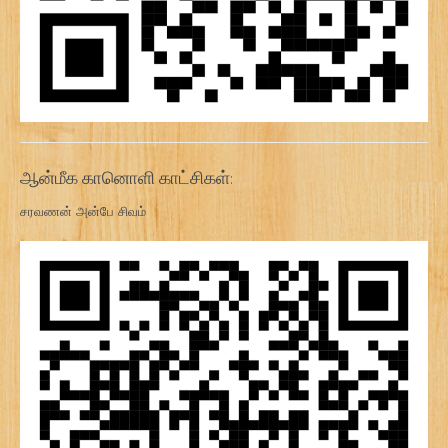
ஆன்மீக கானொளி காட்சிகள்:
சரவணன் அன்பே சிவம்