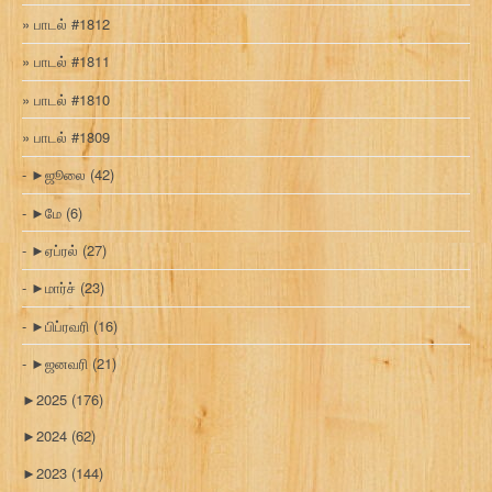
பாடல் #1812
பாடல் #1811
பாடல் #1810
பாடல் #1809
►
ஜூலை
(42)
►
மே
(6)
►
ஏப்ரல்
(27)
►
மார்ச்
(23)
►
பிப்ரவரி
(16)
►
ஜனவரி
(21)
►
2025
(176)
►
2024
(62)
►
2023
(144)