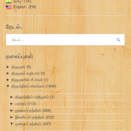
தமிழ்
TA
English
EN
தேடல்…
இதற்காகத்
தேடு:
தலைப்புகள்
திருமூலர்
(5)
►
திருமூலர் வழிபாடு
(3)
►
திருமூலரின் சீடர்கள்
(1)
►
திருமந்திரம் விளக்கம்
(1846)
▼
திருமந்திரம் அறிமுகம்
(1)
►
பாயிரம்
(113)
►
முதலாம் தந்திரம்
(224)
►
இரண்டாம் தந்திரம்
(212)
►
மூன்றாம் தந்திரம்
(337)
▼