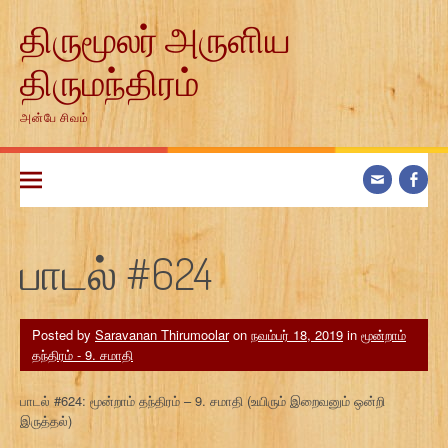
Skip
திருமூலர் அருளிய
to
content
திருமந்திரம்
அன்பே சிவம்
பாடல் #624
Posted by
Saravanan Thirumoolar
on
நவம்பர் 18, 2019
in
மூன்றாம்
தந்திரம் - 9. சமாதி
பாடல் #624: மூன்றாம் தந்திரம் – 9. சமாதி (உயிரும் இறைவனும் ஒன்றி
இருத்தல்)