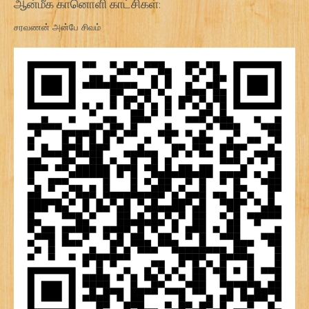
ஆன்மீக கானொளி காட்சிகள்:
சரவணன் அன்பே சிவம்