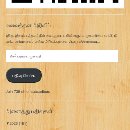
வலைத்தள அறிவிப்பு
இந்த இணையத்தளத்தில் உங்களுடைய மின்னஞ்சல் முகவரியை உள்ளிட்டு
புதிய பதிவுகளைப் பற்றிய அறிவிப்புகளை பெற்றுக்கொள்ளவும்.
மி
ன்
ன
ஞ்
பதிவு செய்க
ச
ல்
மு
Join 739 other subscribers
க
வ
ரி
அனைத்து பதிவுகள்
▼
2026
(151)