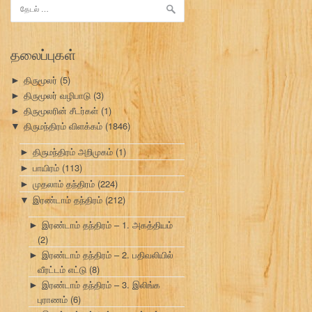
இதற்காகத்
தேடு:
தலைப்புகள்
திருமூலர்
(5)
►
திருமூலர் வழிபாடு
(3)
►
திருமூலரின் சீடர்கள்
(1)
►
திருமந்திரம் விளக்கம்
(1846)
▼
திருமந்திரம் அறிமுகம்
(1)
►
பாயிரம்
(113)
►
முதலாம் தந்திரம்
(224)
►
இரண்டாம் தந்திரம்
(212)
▼
இரண்டாம் தந்திரம் – 1. அகத்தியம்
►
(2)
இரண்டாம் தந்திரம் – 2. பதிவலியில்
►
வீரட்டம் எட்டு
(8)
இரண்டாம் தந்திரம் – 3. இலிங்க
►
புராணம்
(6)