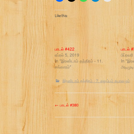
Like this:
பாடல் #422
பாடல் 
ஏப்ரல் 5, 2019
பிப்ரவர
In "இரண்டாம் தந்திரம் - 11.
In "இரண
சங்காரம்"
அடிமுடி
இரண்டாம் தந்திரம் - 7. எலும்பும் கபாலமும்
P
←
பாடல் #380
o
s