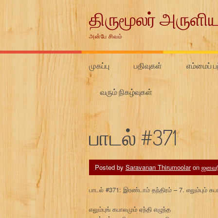
Skip
திருமூலர் அருளிய
to
content
அன்பே சிவம்
முகப்பு
பதிவுகள்
எம்மைப் பற
வரும் நிகழ்வுகள்
பாடல் #371
Posted by
Saravanan Thirumoolar
on
ஜனவரி
பாடல் #371: இரண்டாம் தந்திரம் – 7. எலும்பும் க
எலும்புங் கபாலமும் ஏந்தி எழுந்த