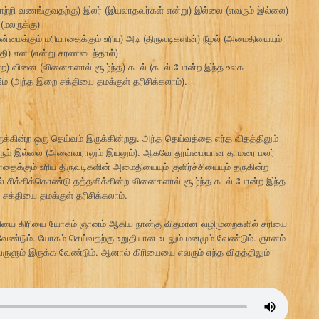
போற்றி வணங்குவதற்கு) இலர் (இயலாதவர்கள் என்று) இல்லை (எவரும் இல்லை)
மலருக்கு)
ைக்கும் மரியாதைக்கும் உரிய) அடி (திருவடிகளின்) நீழல் (அமைதியையும்
கதி) என (என்று சரணடைந்தால்)
ின்ற) வினை (வினைகளால் சூழ்ந்த) கடல் (கடல் போன்ற இந்த உலக
மே (அந்த இறை சக்தியை தமக்குள் தரிசிக்கலாம்).
்கின்ற ஒரு தெய்வம் இருக்கின்றது. அந்த தெய்வத்தை எந்த விதத்திலும்
வரும் இல்லை (அனைவராலும் இயலும்). ஆகவே தூய்மையான தாமரை மலர்
ைக்கும் உரிய திருவடிகளின் அமைதியையும் குளிர்ச்சியையும் தருகின்ற
 சிக்கிக்கொண்டு தத்தளிக்கின்ற வினைகளால் சூழ்ந்த கடல் போன்ற இந்த
சக்தியை தமக்குள் தரிசிக்கலாம்.
ியை கிரியை யோகம் ஞானம் ஆகிய நான்கு விதமான வழிமுறைகளில் சரியை
ண்டும். யோகம் செய்வதற்கு உறுதியான உடலும் மனமும் வேண்டும். ஞானம்
ுளும் இருக்க வேண்டும். ஆனால் கிரியையை எவரும் எந்த விதத்திலும்