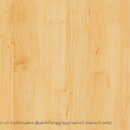
்) பரம் (பரம்பொருளாக இருக்கின்ற) ஒரு (ஒரு) தெய்வம் (தெய்வம்) உண்டு