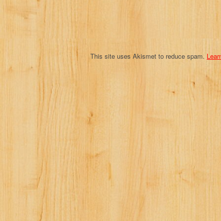
i
o
n
This site uses Akismet to reduce spam.
Lear