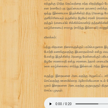
ஏத்துக்கு (அந்த தெய்வத்தை எந்த விதத்திலும் 
என (எனவே) பத (தூய்மையான தாமரை) மலர்க்கு (
ஒத்து (இணையாக இருக்கின்ற) திரு (அவனது மேன்ம
குளிர்ச்சியையும் தருகின்ற நிழலே) சரண் (சரணா
தத்தும் (மாயையில் சிக்கிக்கொண்டு தத்தளிக்க
வாழ்க்கையை) சாராது (சார்ந்து இல்லாமல்) காணு
விளக்கம்:
பத்து விதமான திசைகளுக்கும் பரம்பொருளாக இருக
போற்றி வணங்குவதற்கு இயலாதவர்கள் என்று எ
போன்று இருக்கின்ற அவனது மேன்மைக்கும் மரியாத
நிழலே சரணாகதி என்று சரணடைந்தால் மாயையில்
உலக வாழ்க்கையை சார்ந்து இல்லாமல் அந்த இறை 
கருத்து: இறைவனை அடைவதற்கு அருளப்பட்ட சர
செய்வதற்கு ஊனமில்லாத ஆரோக்கியமான உடல் வே
மூலம் இறைவனை அடைவதற்கு குருவருளும் திருவர
செய்ய முடியும்.