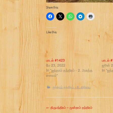
Share this:
Like this:
பாடல் #1423
பாடல் 
மே 23, 2022
ஜூன் 2
In "ஐந்தாம் தந்திரம் - 2. அசுத்த
In "ஐந்
சைவம்"
ஐந்தாம் தந்திரம் - 6. கிரியை
P
←
திருமந்திரம் – மூன்றாம் தந்திரம்