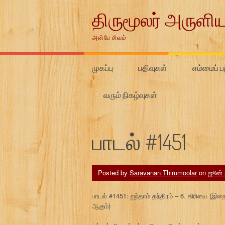
Skip
திருமூலர் அருளிய
to
content
அன்பே சிவம்
முகப்பு
பதிவுகள்
எம்மைப் பற
வரும் நிகழ்வுகள்
பாடல் #1451
Posted by
Saravanan Thirumoolar
on
ஜூன் 
பாடல் #1451: ஐந்தாம் தந்திரம் – 6. கிரியை
ஆகும்)