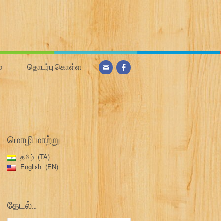
்
தொடர்பு கொள்ள
மொழி மாற்று
தமிழ்
TA
English
EN
தேடல்…