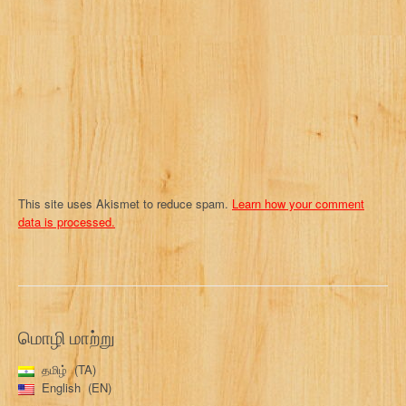
i
o
n
This site uses Akismet to reduce spam.
Learn how your comment
data is processed.
மொழி மாற்று
தமிழ்
TA
English
EN