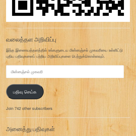
வலைத்தள அறிவிப்பு
இந்த இணையத்தளத்தில் உங்களுடைய மின்னஞ்சல் முகவரியை உள்ளிட்டு
புதிய பதிவுகளைப் பற்றிய அறிவிப்புகளை பெற்றுக்கொள்ளவும்.
மி
ன்
ன
ஞ்
பதிவு செய்க
ச
ல்
மு
Join 742 other subscribers
க
வ
ரி
அனைத்து பதிவுகள்