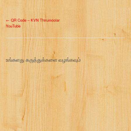
P
←
QR Code – KVN Thirumoolar
YouTube
o
s
t
உங்களது கருத்துக்களை வழங்கவும்
n
a
v
i
g
a
t