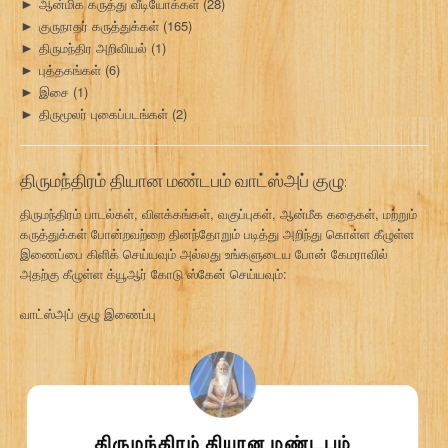
ஆன்மிக கருத்து வீடியோக்கள்
(28)
►
குருநாதர் கருத்துக்கள்
(165)
►
திருமந்திர அறிவியல்
(1)
►
புத்தகங்கள்
(6)
►
இசை
(1)
►
திருமூலர் புகைப்படங்கள்
(2)
►
திருமந்திரம் தியான மண்டபம் வாட்ஸ்அப் குழு:
திருமந்திரம் பாடல்கள், விளக்கங்கள், வகுப்புகள், ஆன்மீக கதைகள், மற்றும்
கருத்துக்கள் போன்றவற்றை தினந்தோறும் படித்து அறிந்து கொள்ள கீழுள்ள
இணைப்பை கிளிக் செய்யவும் அல்லது உங்களுடைய போன் கேமராவில்
அதற்கு கீழுள்ள க்யூஆர் கோடு ஸ்கேன் செய்யவும்:
வாட்ஸ்அப் குழு இணைப்பு