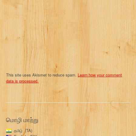
t
i
o
n
This site uses Akismet to reduce spam.
Learn how your comment
data is processed.
மொழி மாற்று
தமிழ்
TA