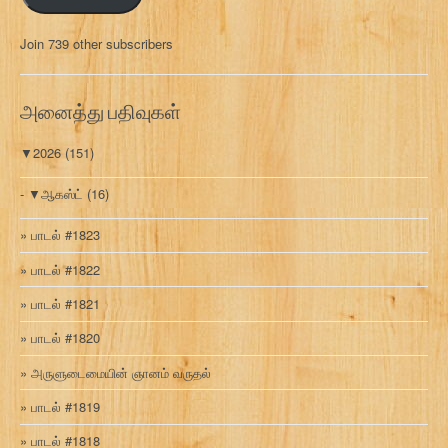
ல்
மு
Join 739 other subscribers
க
வ
ரி
அனைத்து பதிவுகள்
▼
2026
(151)
▼
ஆகஸ்ட்
(16)
பாடல் #1823
பாடல் #1822
பாடல் #1821
பாடல் #1820
அருளுடைமையின் ஞானம் வருதல்
பாடல் #1819
பாடல் #1818