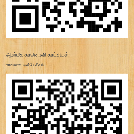
ஆன்மீக கானொளி காட்சிகள்:
சரவணன் அன்பே சிவம்