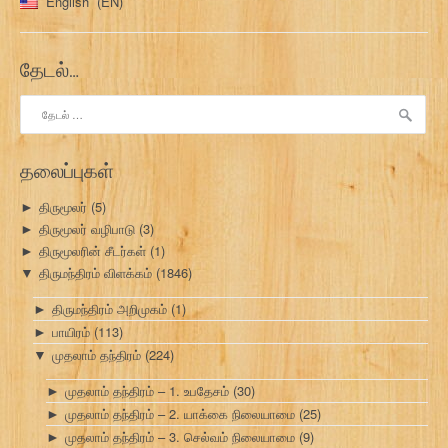
English
EN
தேடல்…
இதற்காகத்
தேடு:
தலைப்புகள்
திருமூலர்
(5)
►
திருமூலர் வழிபாடு
(3)
►
திருமூலரின் சீடர்கள்
(1)
►
திருமந்திரம் விளக்கம்
(1846)
▼
திருமந்திரம் அறிமுகம்
(1)
►
பாயிரம்
(113)
►
முதலாம் தந்திரம்
(224)
▼
முதலாம் தந்திரம் – 1. உபதேசம்
(30)
►
முதலாம் தந்திரம் – 2. யாக்கை நிலையாமை
(25)
►
முதலாம் தந்திரம் – 3. செல்வம் நிலையாமை
(9)
►