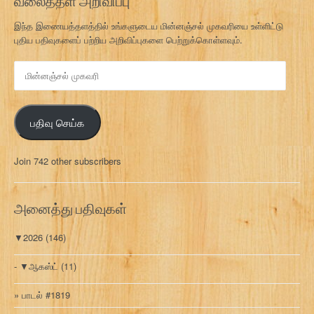
வலைத்தள அறிவிப்பு
இந்த இணையத்தளத்தில் உங்களுடைய மின்னஞ்சல் முகவரியை உள்ளிட்டு
புதிய பதிவுகளைப் பற்றிய அறிவிப்புகளை பெற்றுக்கொள்ளவும்.
மி
ன்
ன
ஞ்
பதிவு செய்க
ச
ல்
மு
Join 742 other subscribers
க
வ
ரி
அனைத்து பதிவுகள்
▼
2026
(146)
▼
ஆகஸ்ட்
(11)
பாடல் #1819