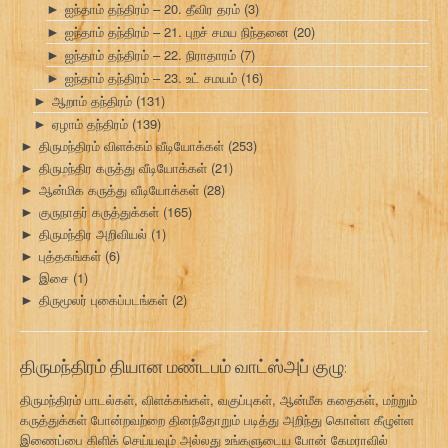
ஐந்தாம் தந்திரம் – 20. தீவிர தரம்
(3)
►
ஐந்தாம் தந்திரம் – 21. புறச் சமய நிந்தனை
(20)
►
ஐந்தாம் தந்திரம் – 22. நிராதாரம்
(7)
►
ஐந்தாம் தந்திரம் – 23. உட் சமயம்
(16)
►
ஆறாம் தந்திரம்
(131)
►
ஏழாம் தந்திரம்
(139)
►
திருமந்திரம் விளக்கம் வீடியோக்கள்
(253)
►
திருமந்திர கருத்து வீடியோக்கள்
(21)
►
ஆன்மிக கருத்து வீடியோக்கள்
(28)
►
குருநாதர் கருத்துக்கள்
(165)
►
திருமந்திர அறிவியல்
(1)
►
புத்தகங்கள்
(6)
►
இசை
(1)
►
திருமூலர் புகைப்படங்கள்
(2)
►
திருமந்திரம் தியான மண்டபம் வாட்ஸ்அப் குழு:
திருமந்திரம் பாடல்கள், விளக்கங்கள், வகுப்புகள், ஆன்மீக கதைகள், மற்றும்
கருத்துக்கள் போன்றவற்றை தினந்தோறும் படித்து அறிந்து கொள்ள கீழுள்ள
இணைப்பை கிளிக் செய்யவும் அல்லது உங்களுடைய போன் கேமராவில்