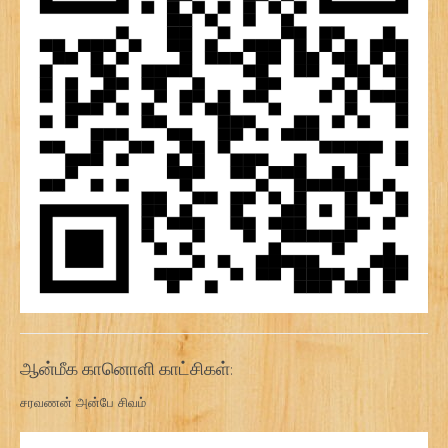
ஆன்மீக கானொளி காட்சிகள்:
சரவணன் அன்பே சிவம்