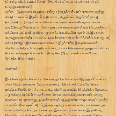
(அறுத்து விடக் கூடிய) பெரும் (மிகப் பெரும்) தவம் (தவத்தை) நல்கும்
(அருளுபவளாகவும்)
மறப்பை (இறைவனிடமிருந்தே பிரிந்து வந்திருக்கின்றோம் என்பதை மறந்து
விட்டு மாயையில் இருக்கின்ற நிலையை) அறுக்கும் (அறுக்கின்ற) வழி
(வழியில்) பட (சாதகர்களை செல்ல) வைக்கும் (வைக்கின்றவளாகவும்)
குற (அதற்கு தேவையான அனைத்து ஞானங்களையும்) பெண் (அருளுகின்ற
சக்தியாகவும்) குவி (குவிந்த) முலை (மார்பகங்களின் மூலம் அமிழ்தத்தை
வழங்குபவளாகவும்) கோமள (அடியவர்களை தன் பால் ஈர்க்கின்ற பேரழகுடன்)
வல்லி (என்றும் இளமையானவளாகவும் இருக்கின்ற இறைவியானவள்)
சிறப்போடு (சிறப்பு பொருந்தியவளாக) பூசனை (அவர்களை பூஜைகள்) செய்ய
(செய்ய வைத்துக் கொண்டே) நின்றாளே (அருட் சக்தியாக எப்போதும்
சேர்ந்தே நிற்கின்றாள்).
விளக்கம்:
இனிமேல் எடுக்க வேண்டிய அனைத்து பிறவிகளையும் அறுத்து விடக் கூடிய
மிகப் பெரும் தவத்தை அருளுபவளாகவும் இறைவனிடமிருந்தே பிரிந்து
வந்திருக்கின்றோம் என்பதை மறந்து விட்டு மாயையில் இருக்கின்ற நிலையை
அறுக்கின்ற வழியில் சாதகர்களை செல்ல வைக்கின்றவளாகவும் அதற்கு
தேவையான அனைத்து ஞானங்களையும் அருளுகின்ற சக்தியாகவும் குவிந்த
மார்பகங்களின் மூலம் அமிழ்தத்தை வழங்குபவளாகவும் அடியவர்களை தன்
பால் ஈர்க்கின்ற பேரழகுடன் என்றும் இளமையானவளாகவும் இருக்கின்ற
இறைவியானவள் சிறப்பு பொருந்தியவளாக அவர்களை பூஜைகள் செய்ய