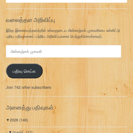
வலைத்தள அறிவிப்பு
இந்த இணையத்தளத்தில் உங்களுடைய மின்னஞ்சல் முகவரியை உள்ளிட்டு
புதிய பதிவுகளைப் பற்றிய அறிவிப்புகளை பெற்றுக்கொள்ளவும்.
மி
ன்
ன
ஞ்
பதிவு செய்க
ச
ல்
மு
Join 742 other subscribers
க
வ
ரி
அனைத்து பதிவுகள்
▼
2026
(146)
▼
ஆகஸ்ட்
(11)