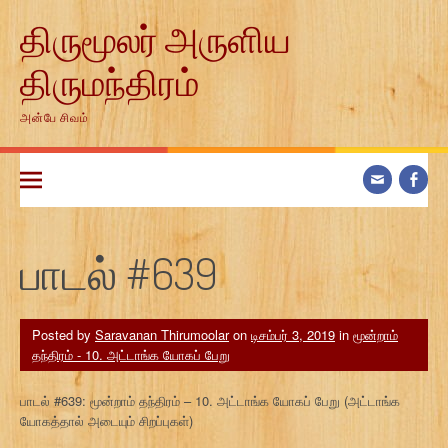
Skip
திருமூலர் அருளிய
to
content
திருமந்திரம்
அன்பே சிவம்
பாடல் #639
Posted by
Saravanan Thirumoolar
on
டிசம்பர் 3, 2019
in
மூன்றாம்
தந்திரம் - 10. அட்டாங்க யோகப் பேறு
பாடல் #639: மூன்றாம் தந்திரம் – 10. அட்டாங்க யோகப் பேறு (அட்டாங்க
யோகத்தால் அடையும் சிறப்புகள்)