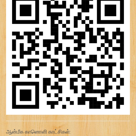
ஆன்மீக கானொளி காட்சிகள்: