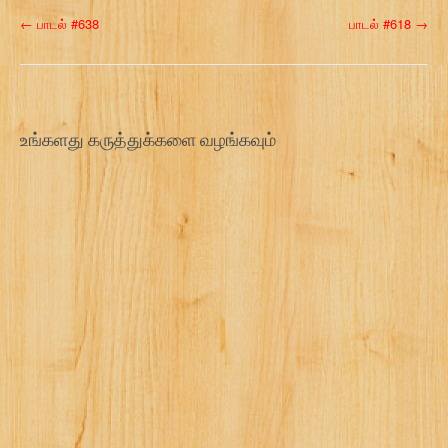
P
←
பாடல் #638
பாடல் #618
→
o
s
t
உங்களது கருத்துக்களை வழங்கவும்
n
a
v
i
g
a
t
i