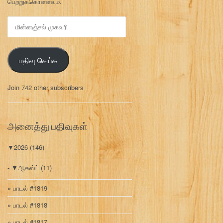
பெற்றுக்கொள்ளவும்.
மி
ன்
ன
ஞ்
பதிவு செய்க
ச
ல்
மு
Join 742 other subscribers
க
வ
ரி
அனைத்து பதிவுகள்
▼
2026
(146)
▼
ஆகஸ்ட்
(11)
பாடல் #1819
பாடல் #1818
பாடல் #1817