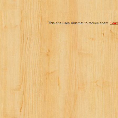
o
n
This site uses Akismet to reduce spam.
Lear