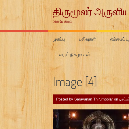
Skip
திருமூலர் அருளிய
to
content
அன்பே சிவம்
முகப்பு
பதிவுகள்
எம்மைப் பற
வரும் நிகழ்வுகள்
Image [4]
Posted by
Saravanan Thirumoolar
on
டிசம்ப